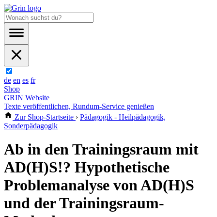
de
en
es
fr
Shop
GRIN Website
Texte veröffentlichen, Rundum-Service genießen
Zur Shop-Startseite
›
Pädagogik - Heilpädagogik,
Sonderpädagogik
Ab in den Trainingsraum mit
AD(H)S!? Hypothetische
Problemanalyse von AD(H)S
und der Trainingsraum-