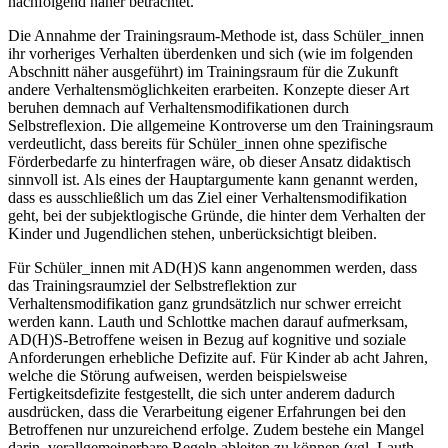
nachfolgend näher betrachtet.
Die Annahme der Trainingsraum-Methode ist, dass Schüler_innen
ihr vorheriges Verhalten überdenken und sich (wie im folgenden
Abschnitt näher ausgeführt) im Trainingsraum für die Zukunft
andere Verhaltensmöglichkeiten erarbeiten. Konzepte dieser Art
beruhen demnach auf Verhaltensmodifikationen durch
Selbstreflexion. Die allgemeine Kontroverse um den Trainingsraum
verdeutlicht, dass bereits für Schüler_innen ohne spezifische
Förderbedarfe zu hinterfragen wäre, ob dieser Ansatz didaktisch
sinnvoll ist. Als eines der Hauptargumente kann genannt werden,
dass es ausschließlich um das Ziel einer Verhaltensmodifikation
geht, bei der subjektlogische Gründe, die hinter dem Verhalten der
Kinder und Jugendlichen stehen, unberücksichtigt bleiben.
Für Schüler_innen mit AD(H)S kann angenommen werden, dass
das Trainingsraumziel der Selbstreflektion zur
Verhaltensmodifikation ganz grundsätzlich nur schwer erreicht
werden kann. Lauth und Schlottke machen darauf aufmerksam,
AD(H)S-Betroffene weisen in Bezug auf kognitive und soziale
Anforderungen erhebliche Defizite auf. Für Kinder ab acht Jahren,
welche die Störung aufweisen, werden beispielsweise
Fertigkeitsdefizite festgestellt, die sich unter anderem dadurch
ausdrücken, dass die Verarbeitung eigener Erfahrungen bei den
Betroffenen nur unzureichend erfolge. Zudem bestehe ein Mangel
darin, verallgemeinerbare Regeln ableiten zu können (vgl. Lauth