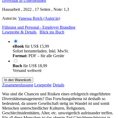
Hausarbeit , 2022 , 17 Seiten , Note: 1,3
Autor:in:
Vanessa Reich (Autor:in)
Führung und Personal - Employer Branding
Leseprobe & Details
Blick ins Buch
eBook
für
US$ 15,99
Sofort herunterladen. Inkl. MwSt.
Format:
PDF – für alle Geräte
Buch
für
US$ 18,99
Versand weltweit
In den Warenkorb
Zusammenfassung
Leseprobe
Details
Was sind die Chancen und Risiken eines erfolgreich eingeführten
Diversitätsmanagements? Das Forschungsthema ist deshalb so
bedeutend, da unsere Gesellschaft stetig im Wandel ist und somit
Menschen unterschiedlicher Kulturen, Religionen,
Geschlechtsidentitäten, Alter, etc. unweigerlich aufeinander treffen.
Für all diese Menschen ist das oberste Ziel Gleichberechtigung in