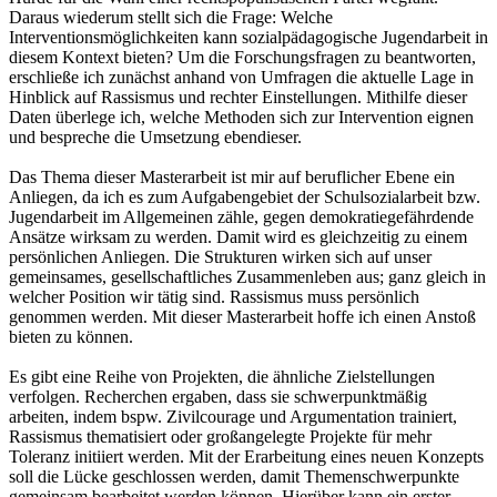
Daraus wiederum stellt sich die Frage: Welche
Interventionsmöglichkeiten kann sozialpädagogische Jugendarbeit in
diesem Kontext bieten? Um die Forschungsfragen zu beantworten,
erschließe ich zunächst anhand von Umfragen die aktuelle Lage in
Hinblick auf Rassismus und rechter Einstellungen. Mithilfe dieser
Daten überlege ich, welche Methoden sich zur Intervention eignen
und bespreche die Umsetzung ebendieser.
Das Thema dieser Masterarbeit ist mir auf beruflicher Ebene ein
Anliegen, da ich es zum Aufgabengebiet der Schulsozialarbeit bzw.
Jugendarbeit im Allgemeinen zähle, gegen demokratiegefährdende
Ansätze wirksam zu werden. Damit wird es gleichzeitig zu einem
persönlichen Anliegen. Die Strukturen wirken sich auf unser
gemeinsames, gesellschaftliches Zusammenleben aus; ganz gleich in
welcher Position wir tätig sind. Rassismus muss persönlich
genommen werden. Mit dieser Masterarbeit hoffe ich einen Anstoß
bieten zu können.
Es gibt eine Reihe von Projekten, die ähnliche Zielstellungen
verfolgen. Recherchen ergaben, dass sie schwerpunktmäßig
arbeiten, indem bspw. Zivilcourage und Argumentation trainiert,
Rassismus thematisiert oder großangelegte Projekte für mehr
Toleranz initiiert werden. Mit der Erarbeitung eines neuen Konzepts
soll die Lücke geschlossen werden, damit Themenschwerpunkte
gemeinsam bearbeitet werden können. Hierüber kann ein erster