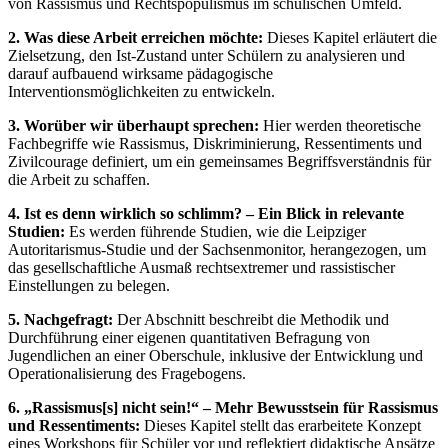
von Rassismus und Rechtspopulismus im schulischen Umfeld.
2. Was diese Arbeit erreichen möchte:
Dieses Kapitel erläutert die
Zielsetzung, den Ist-Zustand unter Schülern zu analysieren und
darauf aufbauend wirksame pädagogische
Interventionsmöglichkeiten zu entwickeln.
3. Worüber wir überhaupt sprechen:
Hier werden theoretische
Fachbegriffe wie Rassismus, Diskriminierung, Ressentiments und
Zivilcourage definiert, um ein gemeinsames Begriffsverständnis für
die Arbeit zu schaffen.
4. Ist es denn wirklich so schlimm? – Ein Blick in relevante
Studien:
Es werden führende Studien, wie die Leipziger
Autoritarismus-Studie und der Sachsenmonitor, herangezogen, um
das gesellschaftliche Ausmaß rechtsextremer und rassistischer
Einstellungen zu belegen.
5. Nachgefragt:
Der Abschnitt beschreibt die Methodik und
Durchführung einer eigenen quantitativen Befragung von
Jugendlichen an einer Oberschule, inklusive der Entwicklung und
Operationalisierung des Fragebogens.
6. „Rassismus[s] nicht sein!“ – Mehr Bewusstsein für Rassismus
und Ressentiments:
Dieses Kapitel stellt das erarbeitete Konzept
eines Workshops für Schüler vor und reflektiert didaktische Ansätze