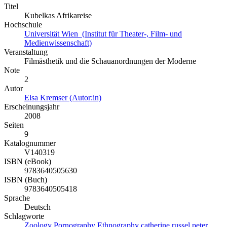
Titel
Kubelkas Afrikareise
Hochschule
Universität Wien (Institut für Theater-, Film- und
Medienwissenschaft)
Veranstaltung
Filmästhetik und die Schauanordnungen der Moderne
Note
2
Autor
Elsa Kremser (Autor:in)
Erscheinungsjahr
2008
Seiten
9
Katalognummer
V140319
ISBN (eBook)
9783640505630
ISBN (Buch)
9783640505418
Sprache
Deutsch
Schlagworte
Zoology
Pornography
Ethnography
catherine russel
peter