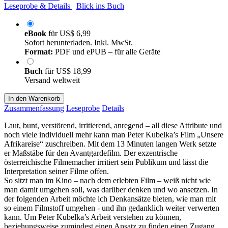
Leseprobe & Details
Blick ins Buch
eBook
für
US$ 6,99
Sofort herunterladen. Inkl. MwSt.
Format:
PDF und ePUB – für alle Geräte
Buch
für
US$ 18,99
Versand weltweit
In den Warenkorb
Zusammenfassung
Leseprobe
Details
Laut, bunt, verstörend, irritierend, anregend – all diese Attribute und
noch viele individuell mehr kann man Peter Kubelka’s Film „Unsere
Afrikareise“ zuschreiben. Mit dem 13 Minuten langen Werk setzte
er Maßstäbe für den Avantgardefilm. Der exzentrische
österreichische Filmemacher irritiert sein Publikum und lässt die
Interpretation seiner Filme offen.
So sitzt man im Kino – nach dem erlebten Film – weiß nicht wie
man damit umgehen soll, was darüber denken und wo ansetzen. In
der folgenden Arbeit möchte ich Denkansätze bieten, wie man mit
so einem Filmstoff umgehen - und ihn gedanklich weiter verwerten
kann. Um Peter Kubelka’s Arbeit verstehen zu können,
beziehungsweise zumindest einen Ansatz zu finden einen Zugang