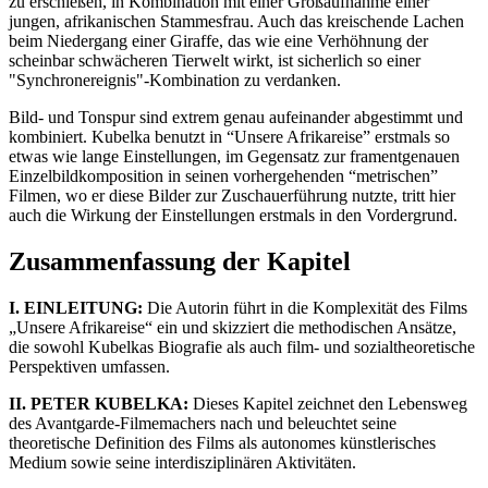
zu erschießen, in Kombination mit einer Großaufnahme einer
jungen, afrikanischen Stammesfrau. Auch das kreischende Lachen
beim Niedergang einer Giraffe, das wie eine Verhöhnung der
scheinbar schwächeren Tierwelt wirkt, ist sicherlich so einer
"Synchronereignis"-Kombination zu verdanken.
Bild- und Tonspur sind extrem genau aufeinander abgestimmt und
kombiniert. Kubelka benutzt in “Unsere Afrikareise” erstmals so
etwas wie lange Einstellungen, im Gegensatz zur framentgenauen
Einzelbildkomposition in seinen vorhergehenden “metrischen”
Filmen, wo er diese Bilder zur Zuschauerführung nutzte, tritt hier
auch die Wirkung der Einstellungen erstmals in den Vordergrund.
Zusammenfassung der Kapitel
I. EINLEITUNG:
Die Autorin führt in die Komplexität des Films
„Unsere Afrikareise“ ein und skizziert die methodischen Ansätze,
die sowohl Kubelkas Biografie als auch film- und sozialtheoretische
Perspektiven umfassen.
II. PETER KUBELKA:
Dieses Kapitel zeichnet den Lebensweg
des Avantgarde-Filmemachers nach und beleuchtet seine
theoretische Definition des Films als autonomes künstlerisches
Medium sowie seine interdisziplinären Aktivitäten.