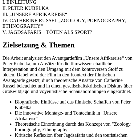
I. EINLEITUNG
II. PETER KUBELKA
III. „UNSERE AFRIKAREISE“
IV. CATHERINE RUSSEL „ZOOLOGY, PORNOGRAPHY,
ETHNOGRAPHY“
V. JAGDSAFARIS – TÖTEN ALS SPORT?
Zielsetzung & Themen
Die Arbeit analysiert den Avantgardefilm „Unsere Afrikareise“ von
Peter Kubelka, um Ansätze für die filmwissenschaftliche
Interpretation und den Umgang mit dem kontroversen Stoff zu
bieten. Dabei wird der Film in den Kontext der filmischen
Avantgarde gesetzt, durch theoretische Ansätze von Catherine
Russel beleuchtet und in einen gesellschaftskritischen Diskurs über
Großwildjagd und voyeuristische Schauanordnungen eingeordnet.
Biografische Einflüsse auf das filmische Schaffen von Peter
Kubelka
Die innovative Montage- und Tontechnik in „Unsere
Afrikareise“
Theoretische Einordnung durch das Konzept von "Zoology,
Pornography, Ethnography"
Kritische Reflexion über Jagdsafaris und den touristischen