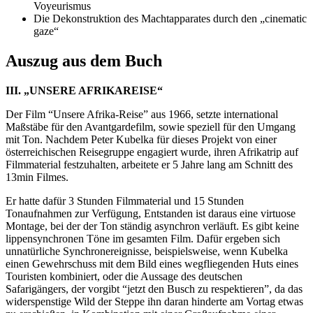
Voyeurismus
Die Dekonstruktion des Machtapparates durch den „cinematic
gaze“
Auszug aus dem Buch
III. „UNSERE AFRIKAREISE“
Der Film “Unsere Afrika-Reise” aus 1966, setzte international
Maßstäbe für den Avantgardefilm, sowie speziell für den Umgang
mit Ton. Nachdem Peter Kubelka für dieses Projekt von einer
österreichischen Reisegruppe engagiert wurde, ihren Afrikatrip auf
Filmmaterial festzuhalten, arbeitete er 5 Jahre lang am Schnitt des
13min Filmes.
Er hatte dafür 3 Stunden Filmmaterial und 15 Stunden
Tonaufnahmen zur Verfügung, Entstanden ist daraus eine virtuose
Montage, bei der der Ton ständig asynchron verläuft. Es gibt keine
lippensynchronen Töne im gesamten Film. Dafür ergeben sich
unnatürliche Synchronereignisse, beispielsweise, wenn Kubelka
einen Gewehrschuss mit dem Bild eines wegfliegenden Huts eines
Touristen kombiniert, oder die Aussage des deutschen
Safarigängers, der vorgibt “jetzt den Busch zu respektieren”, da das
widerspenstige Wild der Steppe ihn daran hinderte am Vortag etwas