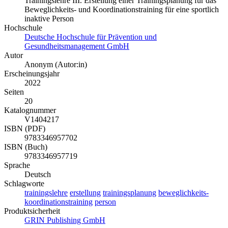
Trainingslehre III. Erstellung einer Trainingsplanung für das
Beweglichkeits- und Koordinationstraining für eine sportlich
inaktive Person
Hochschule
Deutsche Hochschule für Prävention und
Gesundheitsmanagement GmbH
Autor
Anonym (Autor:in)
Erscheinungsjahr
2022
Seiten
20
Katalognummer
V1404217
ISBN (PDF)
9783346957702
ISBN (Buch)
9783346957719
Sprache
Deutsch
Schlagworte
trainingslehre
erstellung
trainingsplanung
beweglichkeits-
koordinationstraining
person
Produktsicherheit
GRIN Publishing GmbH