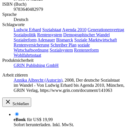
ISBN (Buch)
9783640482979
Sprache
Deutsch
Schlagworte
Ludwig Erhard
Sozialstaat
Agenda 2010
Generationenvertrag
Sozialpolitik
Rentensystem
Demographischer Wandel
Sozialreform
Adenauer
Bismarck
Soziale Marktwirtschaft
Rentenversicherung
Schreiber Plan
soziale
Wirtschaftsordnung
Sozialsystem
Rentenreform
Wohlfahrtsstaat
Produktsicherheit
GRIN Publishing GmbH
Arbeit zitieren
Annika Albrecht (Autor:in)
, 2008, Der deutsche Sozialstaat
im Wandel - Von Ludwig Erhard bis Agenda 2010, München,
GRIN Verlag, https://www.grin.com/document/141063
Schließen
eBook
für
US$ 19,99
Sofort herunterladen. Inkl. MwSt.