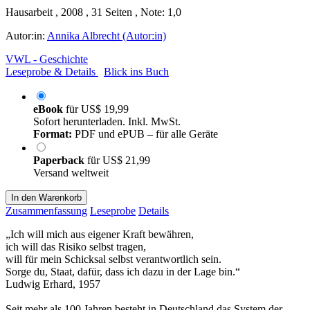
Hausarbeit , 2008 , 31 Seiten , Note: 1,0
Autor:in:
Annika Albrecht (Autor:in)
VWL - Geschichte
Leseprobe & Details
Blick ins Buch
eBook
für
US$ 19,99
Sofort herunterladen. Inkl. MwSt.
Format:
PDF und ePUB – für alle Geräte
Paperback
für
US$ 21,99
Versand weltweit
In den Warenkorb
Zusammenfassung
Leseprobe
Details
„Ich will mich aus eigener Kraft bewähren,
ich will das Risiko selbst tragen,
will für mein Schicksal selbst verantwortlich sein.
Sorge du, Staat, dafür, dass ich dazu in der Lage bin.“
Ludwig Erhard, 1957
Seit mehr als 100 Jahren besteht in Deutschland das System der