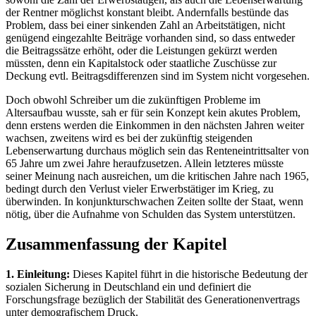
der Rentner möglichst konstant bleibt. Andernfalls bestünde das
Problem, dass bei einer sinkenden Zahl an Arbeitstätigen, nicht
genügend eingezahlte Beiträge vorhanden sind, so dass entweder
die Beitragssätze erhöht, oder die Leistungen gekürzt werden
müssten, denn ein Kapitalstock oder staatliche Zuschüsse zur
Deckung evtl. Beitragsdifferenzen sind im System nicht vorgesehen.
Doch obwohl Schreiber um die zukünftigen Probleme im
Altersaufbau wusste, sah er für sein Konzept kein akutes Problem,
denn erstens werden die Einkommen in den nächsten Jahren weiter
wachsen, zweitens wird es bei der zukünftig steigenden
Lebenserwartung durchaus möglich sein das Renteneintrittsalter von
65 Jahre um zwei Jahre heraufzusetzen. Allein letzteres müsste
seiner Meinung nach ausreichen, um die kritischen Jahre nach 1965,
bedingt durch den Verlust vieler Erwerbstätiger im Krieg, zu
überwinden. In konjunkturschwachen Zeiten sollte der Staat, wenn
nötig, über die Aufnahme von Schulden das System unterstützen.
Zusammenfassung der Kapitel
1. Einleitung:
Dieses Kapitel führt in die historische Bedeutung der
sozialen Sicherung in Deutschland ein und definiert die
Forschungsfrage bezüglich der Stabilität des Generationenvertrags
unter demografischem Druck.