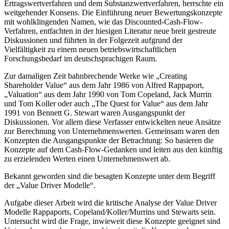
Ertragswertverfahren und dem Substanzwertverfahren, herrschte ein
weitgehender Konsens. Die Einführung neuer Bewertungskonzepte
mit wohlklingenden Namen, wie das Discounted-Cash-Flow-
Verfahren, entfachten in der hiesigen Literatur neue breit gestreute
Diskussionen und führten in der Folgezeit aufgrund der
Vielfältigkeit zu einem neuen betriebswirtschaftlichen
Forschungsbedarf im deutschsprachigen Raum.
Zur damaligen Zeit bahnbrechende Werke wie „Creating
Shareholder Value“ aus dem Jahr 1986 von Alfred Rappaport,
„Valuation“ aus dem Jahr 1990 von Tom Copeland, Jack Murrin
und Tom Koller oder auch „The Quest for Value“ aus dem Jahr
1991 von Bennett G. Stewart waren Ausgangspunkt der
Diskussionen. Vor allem diese Verfasser entwickelten neue Ansätze
zur Berechnung von Unternehmenswerten. Gemeinsam waren den
Konzepten die Ausgangspunkte der Betrachtung: So basieren die
Konzepte auf dem Cash-Flow-Gedanken und leiten aus den künftig
zu erzielenden Werten einen Unternehmenswert ab.
Bekannt geworden sind die besagten Konzepte unter dem Begriff
der „Value Driver Modelle“.
Aufgabe dieser Arbeit wird die kritische Analyse der Value Driver
Modelle Rappaports, Copeland/Koller/Murrins und Stewarts sein.
Untersucht wird die Frage, inwieweit diese Konzepte geeignet sind