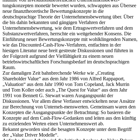
tungskonzepten monetär bewertet wurden, schwappten aus Übersee
neue finanztheoretische Bewertungskonzepte in die
deutschsprachige Theorie der Unternehmensbewertung über. Über
die bis dahin bekannten und gängigen Verfahren der
Unternehmensbewertung, wie dem Ertragswertverfahren und dem
Substanzwertverfahren, herrschte ein weitgehender Konsens. Die
Einführung neuer Bewertungskonzepte mit wohlklingenden Namen,
wie das Discounted-Cash-Flow-Verfahren, entfachten in der
hiesigen Literatur neue breit gestreute Diskussionen und führten in
der Folgezeit aufgrund der Vielfältigkeit zu einem neuen
betriebswirtschaftlichen Forschungsbedarf im deutschsprachigen
Raum.
Zur damaligen Zeit bahnbrechende Werke wie „Creating
Shareholder Value“ aus dem Jahr 1986 von Alfred Rappaport,
„Valuation“ aus dem Jahr 1990 von Tom Copeland, Jack Murrin
und Tom Koller oder auch „The Quest for Value“ aus dem Jahr
1991 von Bennett G. Stewart waren Ausgangspunkt der
Diskussionen. Vor allem diese Verfasser entwickelten neue Ansätze
zur Berechnung von Unterneh-menswerten. Gemeinsam waren den
Konzepten die Ausgangspunkte der Betrachtung: So basieren die
Konzepte auf dem Cash-Flow-Gedanken und leiten aus den künftig
zu erzielenden Werten einen Unternehmenswert ab.
Bekannt geworden sind die besagten Konzepte unter dem Begriff
der „Value Driver Modelle“.