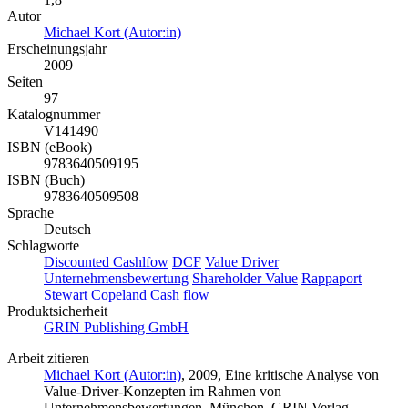
Autor
Michael Kort (Autor:in)
Erscheinungsjahr
2009
Seiten
97
Katalognummer
V141490
ISBN (eBook)
9783640509195
ISBN (Buch)
9783640509508
Sprache
Deutsch
Schlagworte
Discounted Cashlfow
DCF
Value Driver
Unternehmensbewertung
Shareholder Value
Rappaport
Stewart
Copeland
Cash flow
Produktsicherheit
GRIN Publishing GmbH
Arbeit zitieren
Michael Kort (Autor:in)
, 2009, Eine kritische Analyse von
Value-Driver-Konzepten im Rahmen von
Unternehmensbewertungen, München, GRIN Verlag,