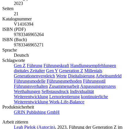
2023
Seiten
21
Katalognummer
V1416394
ISBN (PDF)
9783346965264
ISBN (Buch)
9783346965271
Sprache
Deutsch
Schlagworte
Gen Z
Führung
Führungskraft
Handlungsempfehlungen
digitales Zeitalter
Gen Y
Generation Z
Millenials
Generationenvergleich
Werte
Digitalisierung
Arbeitsumfeld
Führungsmodelle
Führungsmethoden
Führungsstil
Führungsverhalten
Zusammenarbeit
Anpassungsprozess
Werthaltungen
Selbstausdruck
Individualität
Weiterentwicklung
Lernorientierung
kontinuierliche
Weiterentwicklung
Work-Life-Balance
Produktsicherheit
GRIN Publishing GmbH
Arbeit zitieren
Leah Pielok (Autor:in)
, 2023, Führung der Generation Z im