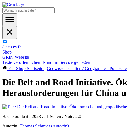
de
en
es
fr
Shop
GRIN Website
Texte veröffentlichen, Rundum-Service genießen
Zur Shop-Startseite
›
Geowissenschaften / Geographie - Politisch
Die Belt and Road Initiative. Ö
Herausforderungen für China u
Bachelorarbeit , 2023 , 51 Seiten , Note: 2.0
Autor:in:
Thomas Schmidt (Autor:in)