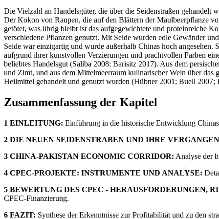
Die Vielzahl an Handelsgüter, die über die Seidenstraßen gehandelt w
Der Kokon von Raupen, die auf den Blättern der Maulbeerpflanze vo
getötet, was übrig bleibt ist das aufgegewichtete und proteinreiche 
verschiedene Pflanzen genutzt. Mit Seide wurden edle Gewänder und 
Seide war einzigartig und wurde außerhalb Chinas hoch angesehen. S
aufgrund ihrer kunstvollen Verzierungen und prachtvollen Farben eine
beliebtes Handelsgut (Saliba 2008; Barisitz 2017). Aus dem persis
und Zimt, und aus dem Mittelmeerraum kulinarischer Wein über das ge
Heilmittel gehandelt und genutzt wurden (Hübner 2001; Buell 2007; 
Zusammenfassung der Kapitel
1 EINLEITUNG:
Einführung in die historische Entwicklung Chinas
2 DIE NEUEN SEIDENSTRABEN UND IHRE VERGANGEN
3 CHINA-PAKISTAN ECONOMIC CORRIDOR:
Analyse der b
4 CPEC-PROJEKTE: INSTRUMENTE UND ANALYSE:
Detai
5 BEWERTUNG DES CPEC - HERAUSFORDERUNGEN, RI
CPEC-Finanzierung.
6 FAZIT:
Synthese der Erkenntnisse zur Profitabilität und zu den stra