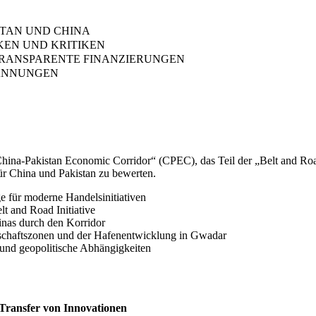
STAN UND CHINA
KEN UND KRITIKEN
TRANSPARENTE FINANZIERUNGEN
PANNUNGEN
China-Pakistan Economic Corridor“ (CPEC), das Teil der „Belt and Road
ür China und Pakistan zu bewerten.
e für moderne Handelsinitiativen
t and Road Initiative
inas durch den Korridor
schaftszonen und der Hafenentwicklung in Gwadar
 und geopolitische Abhängigkeiten
 Transfer von Innovationen