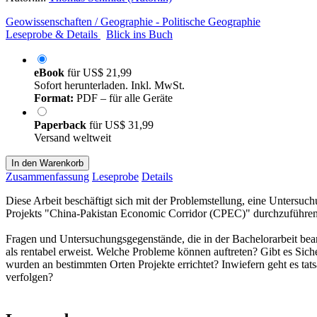
Geowissenschaften / Geographie - Politische Geographie
Leseprobe & Details
Blick ins Buch
eBook
für
US$ 21,99
Sofort herunterladen. Inkl. MwSt.
Format:
PDF – für alle Geräte
Paperback
für
US$ 31,99
Versand weltweit
In den Warenkorb
Zusammenfassung
Leseprobe
Details
Diese Arbeit beschäftigt sich mit der Problemstellung, eine Untersu
Projekts "China-Pakistan Economic Corridor (CPEC)" durchzuführen
Fragen und Untersuchungsgegenstände, die in der Bachelorarbeit beant
als rentabel erweist. Welche Probleme können auftreten? Gibt es Sic
wurden an bestimmten Orten Projekte errichtet? Inwiefern geht es ta
verfolgen?