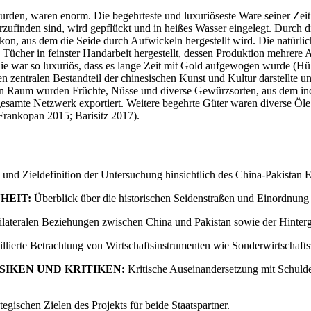
urden, waren enorm. Die begehrteste und luxuriöseste Ware seiner Zeit 
rzufinden sind, wird gepflückt und in heißes Wasser eingelegt. Durch
Kokon, aus dem die Seide durch Aufwickeln hergestellt wird. Die natürl
Tücher in feinster Handarbeit hergestellt, dessen Produktion mehrere
ie war so luxuriös, dass es lange Zeit mit Gold aufgewogen wurde (Hü
n zentralen Bestandteil der chinesischen Kunst und Kultur darstellte 
chen Raum wurden Früchte, Nüsse und diverse Gewürzsorten, aus dem 
samte Netzwerk exportiert. Weitere begehrte Güter waren diverse Öle,
Frankopan 2015; Barisitz 2017).
 und Zieldefinition der Untersuchung hinsichtlich des China-Pakistan 
HEIT:
Überblick über die historischen Seidenstraßen und Einordnung
ilateralen Beziehungen zwischen China und Pakistan sowie der Hinte
llierte Betrachtung von Wirtschaftsinstrumenten wie Sonderwirtschaft
SIKEN UND KRITIKEN:
Kritische Auseinandersetzung mit Schulde
tegischen Zielen des Projekts für beide Staatspartner.