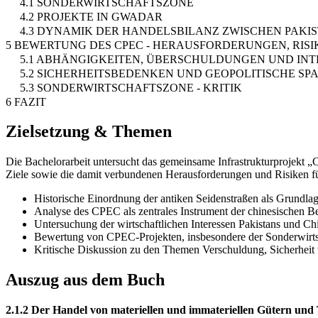
4.1 SONDERWIRTSCHAFTSZONE
4.2 PROJEKTE IN GWADAR
4.3 DYNAMIK DER HANDELSBILANZ ZWISCHEN PAKI
5 BEWERTUNG DES CPEC - HERAUSFORDERUNGEN, RISI
5.1 ABHÄNGIGKEITEN, ÜBERSCHULDUNGEN UND IN
5.2 SICHERHEITSBEDENKEN UND GEOPOLITISCHE S
5.3 SONDERWIRTSCHAFTSZONE - KRITIK
6 FAZIT
Zielsetzung & Themen
Die Bachelorarbeit untersucht das gemeinsame Infrastrukturprojekt „
Ziele sowie die damit verbundenen Herausforderungen und Risiken f
Historische Einordnung der antiken Seidenstraßen als Grundlag
Analyse des CPEC als zentrales Instrument der chinesischen Bel
Untersuchung der wirtschaftlichen Interessen Pakistans und Ch
Bewertung von CPEC-Projekten, insbesondere der Sonderwirt
Kritische Diskussion zu den Themen Verschuldung, Sicherheit
Auszug aus dem Buch
2.1.2 Der Handel von materiellen und immateriellen Gütern und