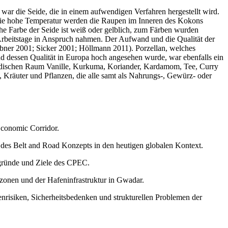
war die Seide, die in einem aufwendigen Verfahren hergestellt wird.
 die hohe Temperatur werden die Raupen im Inneren des Kokons
iche Farbe der Seide ist weiß oder gelblich, zum Färben wurden
 Arbeitstage in Anspruch nahmen. Der Aufwand und die Qualität der
bner 2001; Sicker 2001; Höllmann 2011). Porzellan, welches
und dessen Qualität in Europa hoch angesehen wurde, war ebenfalls ein
indischen Raum Vanille, Kurkuma, Koriander, Kardamom, Tee, Curry
 Kräuter und Pflanzen, die alle samt als Nahrungs-, Gewürz- oder
Economic Corridor.
 des Belt and Road Konzepts in den heutigen globalen Kontext.
rgründe und Ziele des CPEC.
szonen und der Hafeninfrastruktur in Gwadar.
nrisiken, Sicherheitsbedenken und strukturellen Problemen der