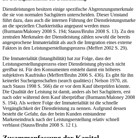
Dienstleistungen besitzen einige spezifische Abgrenzungsmerkmale
die sie von normalen Sachgütern unterscheiden. Dieser Umstand
führt dazu, dass auch die internen Führung der Dienstleistungsmarke
an die speziellen Charkteristika angepasst werden muss
(Burmann/Maloney 2008 S. 194; Stauss/Bruhn 2008 S. 13). Zu den
zentralen Merkmalen der Dienstleistung zählen sowohl die bereits
angesprochene Immaterialität als auch die Integration eines externe
Faktors in den Leistungserstellungsprozess (Meffert 2002 S. 29).
Die Immaterialität (Intangibilität) hat zur Folge, dass der
Leistungserstellungsprozess einer Dienstleistung physisch nicht
greifbar ist. Für den Konsumenten entsteht damit ein höheres
subjektives Kaufrisiko (Meffert/Bruhn 2006 S. 436). Es gibt für ihn
keinerlei Sucheigenschaften (search qualities) ( Nelson 1970, zit.
nach Stauss 1998 S. 566) die er vor dem Kauf überprüfen könnte.
Die Qualität der Leistung ist damit, anders als bei Sachgütern, erst
nach oder während dem Kauf überprüfbar (Burmann/Maloney 2008
S. 194). Als weitere Folge der Immaterialität ist die schnelle
Vergänglichkeit der Dienstleistung zu nennen. Aufgrund dessen
besteht die Gefahr, das der beim Kunden entstandene
Markeneindruck nach der Leistungserstellung relativ schnell
verblasst (Stauss/Bruhn 2008 S. 12 f.).
Zusammenfassung der Kapitel