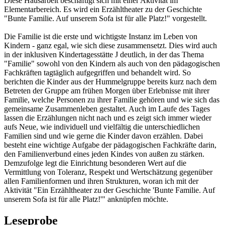
Diese Hausarbeit beschäftigt sich mit einer Aktivität im
Elementarbereich. Es wird ein Erzähltheater zu der Geschichte
"Bunte Familie. Auf unserem Sofa ist für alle Platz!" vorgestellt.
Die Familie ist die erste und wichtigste Instanz im Leben von
Kindern - ganz egal, wie sich diese zusammensetzt. Dies wird auch
in der inklusiven Kindertagesstätte J deutlich, in der das Thema
"Familie" sowohl von den Kindern als auch von den pädagogischen
Fachkräften tagtäglich aufgegriffen und behandelt wird. So
berichten die Kinder aus der Hummelgruppe bereits kurz nach dem
Betreten der Gruppe am frühen Morgen über Erlebnisse mit ihrer
Familie, welche Personen zu ihrer Familie gehören und wie sich das
gemeinsame Zusammenleben gestaltet. Auch im Laufe des Tages
lassen die Erzählungen nicht nach und es zeigt sich immer wieder
aufs Neue, wie individuell und vielfältig die unterschiedlichen
Familien sind und wie gerne die Kinder davon erzählen. Dabei
besteht eine wichtige Aufgabe der pädagogischen Fachkräfte darin,
den Familienverbund eines jeden Kindes von außen zu stärken.
Demzufolge legt die Einrichtung besonderen Wert auf die
Vermittlung von Toleranz, Respekt und Wertschätzung gegenüber
allen Familienformen und ihren Strukturen, woran ich mit der
Aktivität "Ein Erzähltheater zu der Geschichte 'Bunte Familie. Auf
unserem Sofa ist für alle Platz!'" anknüpfen möchte.
Leseprobe