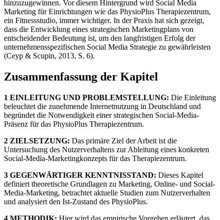
hinzuzugewinnen. Vor diesem Hintergrund wird Social Media
Marketing für Einrichtungen wie das PhysioPlus Therapiezentrum,
ein Fitnessstudio, immer wichtiger. In der Praxis hat sich gezeigt,
dass die Entwicklung eines strategischen Marketingplans von
entscheidender Bedeutung ist, um den langfristigen Erfolg der
unternehmensspezifischen Social Media Strategie zu gewährleisten
(Ceyp & Scupin, 2013, S. 6).
Zusammenfassung der Kapitel
1 EINLEITUNG UND PROBLEMSTELLUNG:
Die Einleitung
beleuchtet die zunehmende Internetnutzung in Deutschland und
begründet die Notwendigkeit einer strategischen Social-Media-
Präsenz für das PhysioPlus Therapiezentrum.
2 ZIELSETZUNG:
Das primäre Ziel der Arbeit ist die
Untersuchung des Nutzerverhaltens zur Ableitung eines konkreten
Social-Media-Marketingkonzepts für das Therapiezentrum.
3 GEGENWÄRTIGER KENNTNISSTAND:
Dieses Kapitel
definiert theoretische Grundlagen zu Marketing, Online- und Social-
Media-Marketing, betrachtet aktuelle Studien zum Nutzerverhalten
und analysiert den Ist-Zustand des PhysioPlus.
4 METHODIK:
Hier wird das empirische Vorgehen erläutert, das