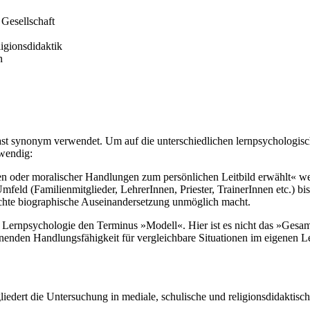
 Gesellschaft
igionsdidaktik
n
ast synonym verwendet. Um auf die unterschiedlichen lernpsychologisc
twendig:
ten oder moralischer Handlungen zum persönlichen Leitbild erwählt« 
eld (Familienmitglieder, LehrerInnen, Priester, TrainerInnen etc.) bis 
 echte biographische Auseinandersetzung unmöglich macht.
ie Lernpsychologie den Terminus »Modell«. Hier ist es nicht das »Gesa
rnenden Handlungsfähigkeit für vergleichbare Situationen im eigenen L
liedert die Untersuchung in mediale, schulische und religionsdidaktisc