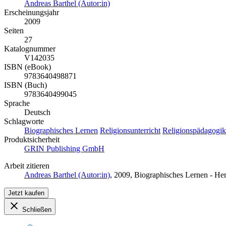
Andreas Barthel (Autor:in)
Erscheinungsjahr
2009
Seiten
27
Katalognummer
V142035
ISBN (eBook)
9783640498871
ISBN (Buch)
9783640499045
Sprache
Deutsch
Schlagworte
Biographisches Lernen
Religionsunterricht
Religionspädagogik
Produktsicherheit
GRIN Publishing GmbH
Arbeit zitieren
Andreas Barthel (Autor:in)
, 2009, Biographisches Lernen - H
Jetzt kaufen
Schließen