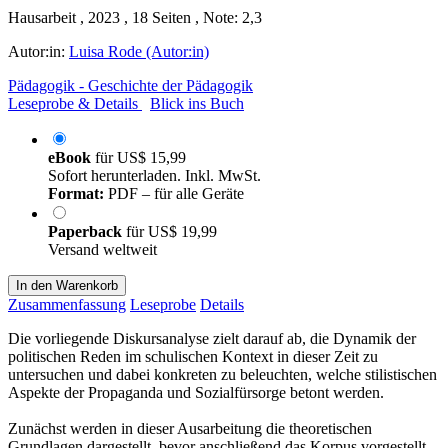
Hausarbeit , 2023 , 18 Seiten , Note: 2,3
Autor:in:
Luisa Rode (Autor:in)
Pädagogik - Geschichte der Pädagogik
Leseprobe & Details
Blick ins Buch
eBook
für
US$ 15,99
Sofort herunterladen. Inkl. MwSt.
Format:
PDF – für alle Geräte
Paperback
für
US$ 19,99
Versand weltweit
In den Warenkorb
Zusammenfassung
Leseprobe
Details
Die vorliegende Diskursanalyse zielt darauf ab, die Dynamik der
politischen Reden im schulischen Kontext in dieser Zeit zu
untersuchen und dabei konkreten zu beleuchten, welche stilistischen
Aspekte der Propaganda und Sozialfürsorge betont werden.
Zunächst werden in dieser Ausarbeitung die theoretischen
Grundlagen dargestellt, bevor anschließend das Korpus vorgestellt.