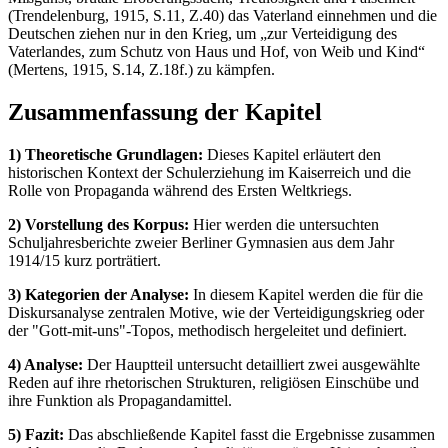
(Trendelenburg, 1915, S.11, Z.40) das Vaterland einnehmen und die
Deutschen ziehen nur in den Krieg, um „zur Verteidigung des
Vaterlandes, zum Schutz von Haus und Hof, von Weib und Kind“
(Mertens, 1915, S.14, Z.18f.) zu kämpfen.
Zusammenfassung der Kapitel
1) Theoretische Grundlagen:
Dieses Kapitel erläutert den
historischen Kontext der Schulerziehung im Kaiserreich und die
Rolle von Propaganda während des Ersten Weltkriegs.
2) Vorstellung des Korpus:
Hier werden die untersuchten
Schuljahresberichte zweier Berliner Gymnasien aus dem Jahr
1914/15 kurz porträtiert.
3) Kategorien der Analyse:
In diesem Kapitel werden die für die
Diskursanalyse zentralen Motive, wie der Verteidigungskrieg oder
der "Gott-mit-uns"-Topos, methodisch hergeleitet und definiert.
4) Analyse:
Der Hauptteil untersucht detailliert zwei ausgewählte
Reden auf ihre rhetorischen Strukturen, religiösen Einschübe und
ihre Funktion als Propagandamittel.
5) Fazit:
Das abschließende Kapitel fasst die Ergebnisse zusammen