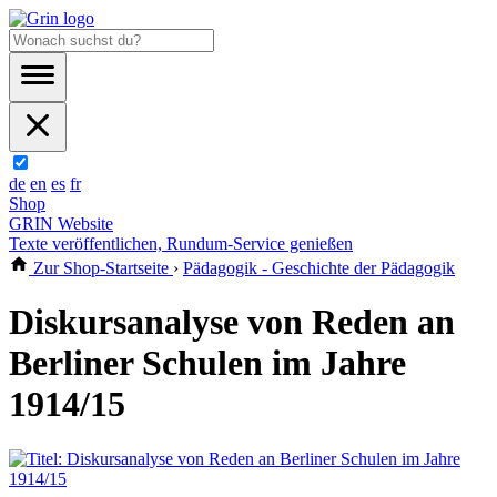
de
en
es
fr
Shop
GRIN Website
Texte veröffentlichen, Rundum-Service genießen
Zur Shop-Startseite
›
Pädagogik - Geschichte der Pädagogik
Diskursanalyse von Reden an
Berliner Schulen im Jahre
1914/15