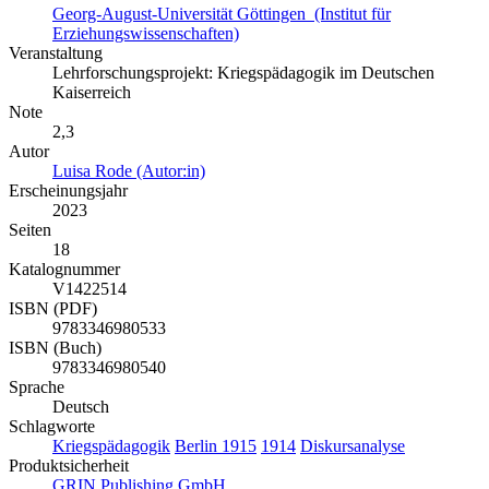
Georg-August-Universität Göttingen (Institut für
Erziehungswissenschaften)
Veranstaltung
Lehrforschungsprojekt: Kriegspädagogik im Deutschen
Kaiserreich
Note
2,3
Autor
Luisa Rode (Autor:in)
Erscheinungsjahr
2023
Seiten
18
Katalognummer
V1422514
ISBN (PDF)
9783346980533
ISBN (Buch)
9783346980540
Sprache
Deutsch
Schlagworte
Kriegspädagogik
Berlin
1915
1914
Diskursanalyse
Produktsicherheit
GRIN Publishing GmbH