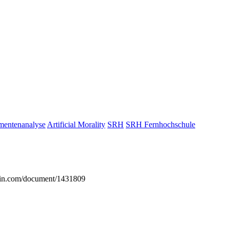
entenanalyse
Artificial Morality
SRH
SRH Fernhochschule
grin.com/document/1431809