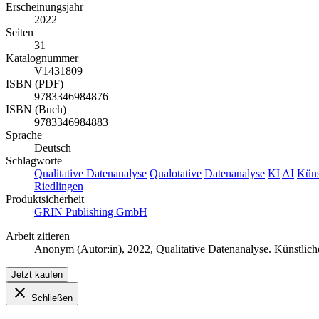
Erscheinungsjahr
2022
Seiten
31
Katalognummer
V1431809
ISBN (PDF)
9783346984876
ISBN (Buch)
9783346984883
Sprache
Deutsch
Schlagworte
Qualitative Datenanalyse
Qualotative
Datenanalyse
KI
AI
Küns
Riedlingen
Produktsicherheit
GRIN Publishing GmbH
Arbeit zitieren
Anonym (Autor:in)
, 2022, Qualitative Datenanalyse. Künstli
Jetzt kaufen
Schließen