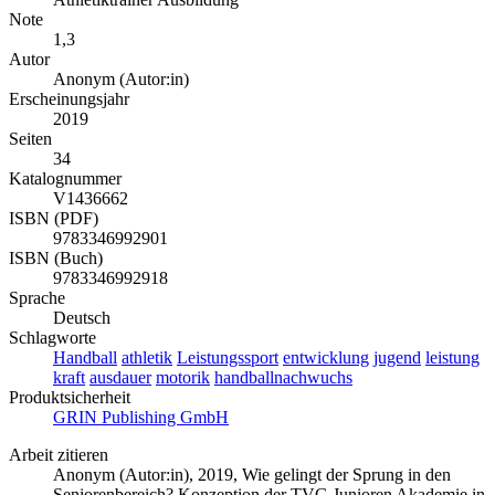
Note
1,3
Autor
Anonym (Autor:in)
Erscheinungsjahr
2019
Seiten
34
Katalognummer
V1436662
ISBN (PDF)
9783346992901
ISBN (Buch)
9783346992918
Sprache
Deutsch
Schlagworte
Handball
athletik
Leistungssport
entwicklung
jugend
leistung
kraft
ausdauer
motorik
handballnachwuchs
Produktsicherheit
GRIN Publishing GmbH
Arbeit zitieren
Anonym (Autor:in)
, 2019, Wie gelingt der Sprung in den
Seniorenbereich? Konzeption der TVG Junioren Akademie in