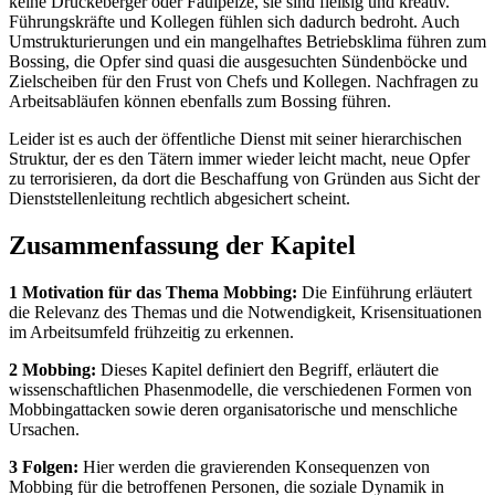
keine Drückeberger oder Faulpelze, sie sind fleißig und kreativ.
Führungskräfte und Kollegen fühlen sich dadurch bedroht. Auch
Umstrukturierungen und ein mangelhaftes Betriebsklima führen zum
Bossing, die Opfer sind quasi die ausgesuchten Sündenböcke und
Zielscheiben für den Frust von Chefs und Kollegen. Nachfragen zu
Arbeitsabläufen können ebenfalls zum Bossing führen.
Leider ist es auch der öffentliche Dienst mit seiner hierarchischen
Struktur, der es den Tätern immer wieder leicht macht, neue Opfer
zu terrorisieren, da dort die Beschaffung von Gründen aus Sicht der
Dienststellenleitung rechtlich abgesichert scheint.
Zusammenfassung der Kapitel
1 Motivation für das Thema Mobbing:
Die Einführung erläutert
die Relevanz des Themas und die Notwendigkeit, Krisensituationen
im Arbeitsumfeld frühzeitig zu erkennen.
2 Mobbing:
Dieses Kapitel definiert den Begriff, erläutert die
wissenschaftlichen Phasenmodelle, die verschiedenen Formen von
Mobbingattacken sowie deren organisatorische und menschliche
Ursachen.
3 Folgen:
Hier werden die gravierenden Konsequenzen von
Mobbing für die betroffenen Personen, die soziale Dynamik in