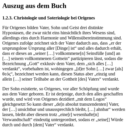
Auszug aus dem Buch
1.2.3. Christologie und Soteriologie bei Origenes
Für Origenes bilden Vater, Sohn und Geist drei distinkte
Hypostasen, die zwar nicht eins hinsichtlich ihres Wesens sind,
allerdings eins durch Harmonie und Willensübereinstimmung sind.
Origenes zufolge zeichnet sich der Vater dadurch aus, dass „er der
ursprungslose Ursprung aller [Dinge] ist“ und alles dadurch erhält,
dass er dieses an „seiner […] vollkommene[n] Seinsfülle [und] an
[…] seinem vollkommenen Gottsein“ partizipieren lässt, sodass die
Bezeichnung „Gott“ exklusiv dem Vater, dem „sich alles […]
verdankt“, vorbehalten ist, wohingegen „[d]er Sohn […] zwar [als]
θεός“, bezeichnet werden kann, diesen Status aber „einzig und
allein […] seiner Teilhabe an der Gottheit [des] Vaters“ verdankt.
Der Sohn existierte, so Origenes, vor aller Schöpfung und wurde
aus dem Vater geboren. Er ist derjenige, durch den alles geschaffen
wurde, und wird von Origenes dezidiert „mit dem Logos“
gleichgesetzt So kann dieser „de[n absolut transzendenten] Vater,
der […] unsichtbar und unaussprechlich bleibt, […] ahnbar“ werden
lassen, bleibt aber diesem trotz „eine[r] wesenhafte[n]
Verwandtschaft“ eindeutig untergeordnet, sodass er „seine[] Würde
durch und durch [dem] Vater“ verdankt.