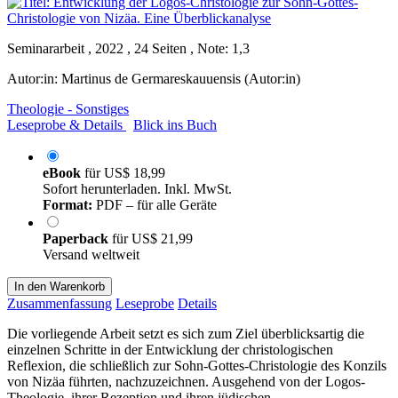
Seminararbeit , 2022 , 24 Seiten , Note: 1,3
Autor:in:
Martinus de Germareskauuensis (Autor:in)
Theologie - Sonstiges
Leseprobe & Details
Blick ins Buch
eBook
für
US$ 18,99
Sofort herunterladen. Inkl. MwSt.
Format:
PDF – für alle Geräte
Paperback
für
US$ 21,99
Versand weltweit
In den Warenkorb
Zusammenfassung
Leseprobe
Details
Die vorliegende Arbeit setzt es sich zum Ziel überblicksartig die
einzelnen Schritte in der Entwicklung der christologischen
Reflexion, die schließlich zur Sohn-Gottes-Christologie des Konzils
von Nizäa führten, nachzuzeichnen. Ausgehend von der Logos-
Theologie, ihrer Rezeption und ihren jüdischen