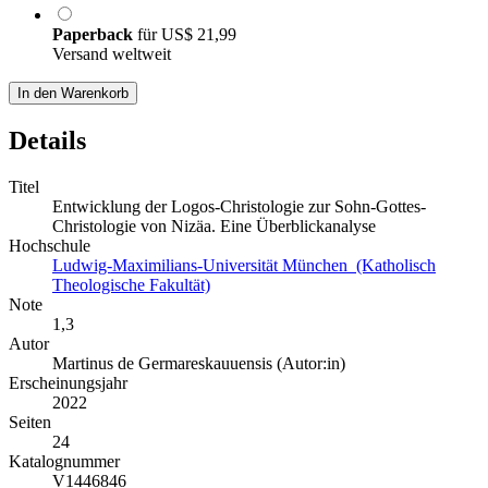
Paperback
für
US$ 21,99
Versand weltweit
In den Warenkorb
Details
Titel
Entwicklung der Logos-Christologie zur Sohn-Gottes-
Christologie von Nizäa. Eine Überblickanalyse
Hochschule
Ludwig-Maximilians-Universität München (Katholisch
Theologische Fakultät)
Note
1,3
Autor
Martinus de Germareskauuensis (Autor:in)
Erscheinungsjahr
2022
Seiten
24
Katalognummer
V1446846