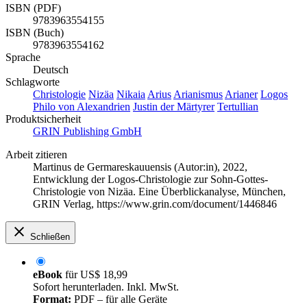
ISBN (PDF)
9783963554155
ISBN (Buch)
9783963554162
Sprache
Deutsch
Schlagworte
Christologie
Nizäa
Nikaia
Arius
Arianismus
Arianer
Logos
Philo von Alexandrien
Justin der Märtyrer
Tertullian
Produktsicherheit
GRIN Publishing GmbH
Arbeit zitieren
Martinus de Germareskauuensis (Autor:in)
, 2022,
Entwicklung der Logos-Christologie zur Sohn-Gottes-
Christologie von Nizäa. Eine Überblickanalyse, München,
GRIN Verlag, https://www.grin.com/document/1446846
Schließen
eBook
für
US$ 18,99
Sofort herunterladen. Inkl. MwSt.
Format:
PDF – für alle Geräte