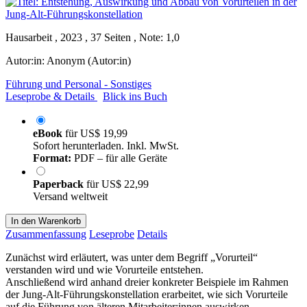
Hausarbeit , 2023 , 37 Seiten , Note: 1,0
Autor:in:
Anonym (Autor:in)
Führung und Personal - Sonstiges
Leseprobe & Details
Blick ins Buch
eBook
für
US$ 19,99
Sofort herunterladen. Inkl. MwSt.
Format:
PDF – für alle Geräte
Paperback
für
US$ 22,99
Versand weltweit
In den Warenkorb
Zusammenfassung
Leseprobe
Details
Zunächst wird erläutert, was unter dem Begriff „Vorurteil“
verstanden wird und wie Vorurteile entstehen.
Anschließend wird anhand dreier konkreter Beispiele im Rahmen
der Jung-Alt-Führungskonstellation erarbeitet, wie sich Vorurteile
auf die Führung von älteren Mitarbeiter:innen auswirken.