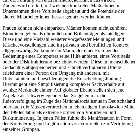
Zudem wird erörtert, mit welchen konkreten Maßnahmen in
Unternehmen diese Vorurteile abgebaut und die Potentiale der
älteren Mitarbeiter:innen besser genutzt werden können.
Frauen können nicht einparken. Männer können nicht zuhören.
Blondinen gelten als dümmlich und Brillenträger als intelligent.
Diese und eine Vielzahl weiterer vorgefasster Meinungen und
Klischeevorstellungen sind im privaten und beruflichen Kontext
allgegenwärtig. So könnte ein Mann, der einer Frau bei der
Bedienung eines Computers seine Hilfe anbietet, eines Vorurteils
oder der Diskriminierung bezichtigt werden. Diese im menschlichen
Gedächtnis abgespeicherten und schnell verfügbaren Urteile
erleichtern einer Person den Umgang mit anderen, mit
Unbekanntem und beschleunigen die Entscheidungsfindung.
Hiermit geht eine Simplifizierung komplexer Sachverhalte auf
wenige Merkmale einher. Auf globaler Ebene stellen sich jene
Aspekte als schwerwiegender dar. So gelten u. a. die
Judenverfolgung im Zuge des Nationalsozialismus in Deutschaland
oder auch die Massenverbrechen im ehemaligen Jugoslawien Mitte
der 1990er Jahre als extreme Formen von Vorurteilen und
Diskriminierung. In jenen Fällen führte die Manifestation in Form
der Kultivierung und Legitimation von Vorurteilen zur Verfolgung
einzelner Gruppen.