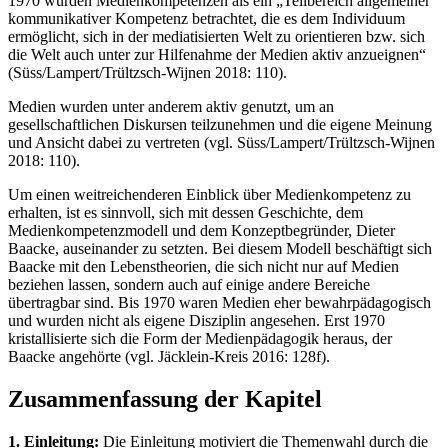
1970 wurden Medienkompetenzen als ein „Teilbereich allgemeiner
kommunikativer Kompetenz betrachtet, die es dem Individuum
ermöglicht, sich in der mediatisierten Welt zu orientieren bzw. sich
die Welt auch unter zur Hilfenahme der Medien aktiv anzueignen“
(Süss/Lampert/Trültzsch-Wijnen 2018: 110).
Medien wurden unter anderem aktiv genutzt, um an
gesellschaftlichen Diskursen teilzunehmen und die eigene Meinung
und Ansicht dabei zu vertreten (vgl. Süss/Lampert/Trültzsch-Wijnen
2018: 110).
Um einen weitreichenderen Einblick über Medienkompetenz zu
erhalten, ist es sinnvoll, sich mit dessen Geschichte, dem
Medienkompetenzmodell und dem Konzeptbegründer, Dieter
Baacke, auseinander zu setzten. Bei diesem Modell beschäftigt sich
Baacke mit den Lebenstheorien, die sich nicht nur auf Medien
beziehen lassen, sondern auch auf einige andere Bereiche
übertragbar sind. Bis 1970 waren Medien eher bewahrpädagogisch
und wurden nicht als eigene Disziplin angesehen. Erst 1970
kristallisierte sich die Form der Medienpädagogik heraus, der
Baacke angehörte (vgl. Jäcklein-Kreis 2016: 128f).
Zusammenfassung der Kapitel
1. Einleitung:
Die Einleitung motiviert die Themenwahl durch die