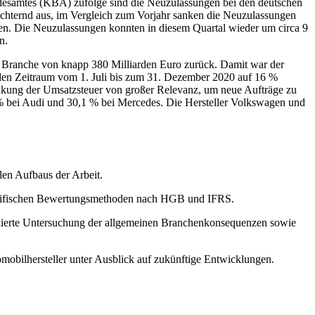
desamtes (KBA) zufolge sind die Neuzulassungen bei den deutschen
chternd aus, im Vergleich zum Vorjahr sanken die Neuzulassungen
ren. Die Neuzulassungen konnten in diesem Quartal wieder um circa 9
n.
r Branche von knapp 380 Milliarden Euro zurück. Damit war der
r den Zeitraum vom 1. Juli bis zum 31. Dezember 2020 auf 16 %
enkung der Umsatzsteuer von großer Relevanz, um neue Aufträge zu
% bei Audi und 30,1 % bei Mercedes. Die Hersteller Volkswagen und
len Aufbaus der Arbeit.
pezifischen Bewertungsmethoden nach HGB und IFRS.
lierte Untersuchung der allgemeinen Branchenkonsequenzen sowie
bilhersteller unter Ausblick auf zukünftige Entwicklungen.