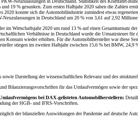
 PKW-Neuzulassungen in Deutschland. Statistiken des Kraftfahrt-Bun
% und 19 % gesunken. Zum ersten Halbjahr 2020 sahen die Zahlen ernü
es 2020 konnte sich die Automobilindustrie zumindest etwas regenerie
KW-Neuzulassungen in Deutschland um 20 % von 3,61 auf 2,92 Millione
ler im Wirtschaftsjahr 2020 um rund 13 % auf einen Gesamtumsatz de
irtschaftlichen Verhältnisse in Deutschland wurde die Umsatzsteuer fü
aten Konsum wieder erhöhen. Für die Automobilhersteller war diese S
steller stiegen im zweiten Halbjahr zwischen 15,6 % bei BMW, 24,9 
 sowie Darstellung der wissenschaftlichen Relevanz und des strukturel
 und Bilanzierungsvorschriften für das Umlaufvermögen sowie der s
mlaufvermögens bei DAX-gelisteten Automobilherstellern:
Detail
endung der HGB- und IFRS-Vorschriften.
lich der bilanziellen Auswirkungen der Pandemie auf deutsche Automo