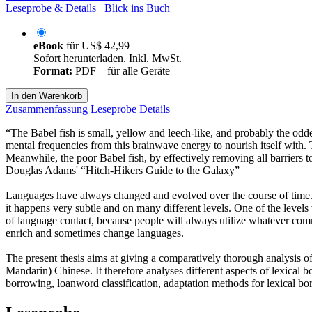
Leseprobe & Details
Blick ins Buch
eBook
für
US$ 42,99
Sofort herunterladen. Inkl. MwSt.
Format:
PDF – für alle Geräte
In den Warenkorb
Zusammenfassung
Leseprobe
Details
“The Babel fish is small, yellow and leech-like, and probably the odde
mental frequencies from this brainwave energy to nourish itself with. Th
Meanwhile, the poor Babel fish, by effectively removing all barriers t
Douglas Adams' “Hitch-Hikers Guide to the Galaxy”
Languages have always changed and evolved over the course of time. Th
it happens very subtle and on many different levels. One of the levels
of language contact, because people will always utilize whatever co
enrich and sometimes change languages.
The present thesis aims at giving a comparatively thorough analysis 
Mandarin) Chinese. It therefore analyses different aspects of lexical 
borrowing, loanword classification, adaptation methods for lexical bor