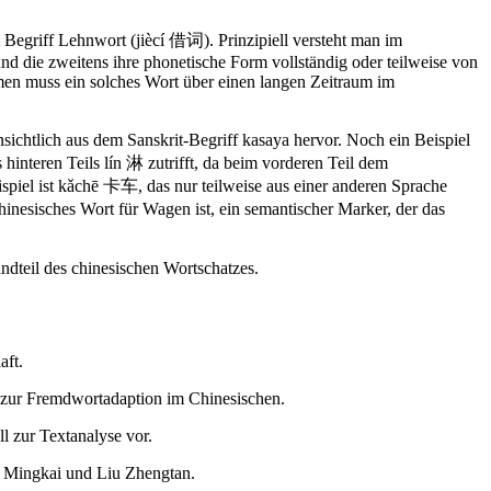
egriff Lehnwort (jiècí 借词). Prinzipiell versteht man im
d die zweitens ihre phonetische Form vollständig oder teilweise von
n muss ein solches Wort über einen langen Zeitraum im
ichtlich aus dem Sanskrit-Begriff kasaya hervor. Noch ein Beispiel
nteren Teils lín 淋 zutrifft, da beim vorderen Teil dem
piel ist kǎchē 卡车, das nur teilweise aus einer anderen Sprache
nesisches Wort für Wagen ist, ein semantischer Marker, der das
andteil des chinesischen Wortschatzes.
aft.
r zur Fremdwortadaption im Chinesischen.
l zur Textanalyse vor.
 Mingkai und Liu Zhengtan.