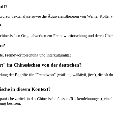
ndt?
Nord zur Textanalyse sowie die Äquivalenztheorien von Werner Koller 
?
 mit chinesischen Originalwerken zur Fremdwortforschung und deren Übe
en?
e, Fremdwortforschung und Interkulturalität.
rt" im Chinesischen von der deutschen?
ng der Begriffe für "Fremdwort" (wàiláicí, wàiláiyǔ, jiècí), die oft du
sische in diesem Kontext?
 Japanische zurück in das Chinesische flossen (Rückentlehnungen), ein
gung besitzen.