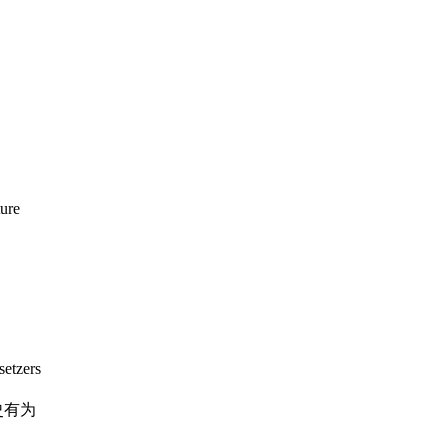
ure
setzers
i 史有为