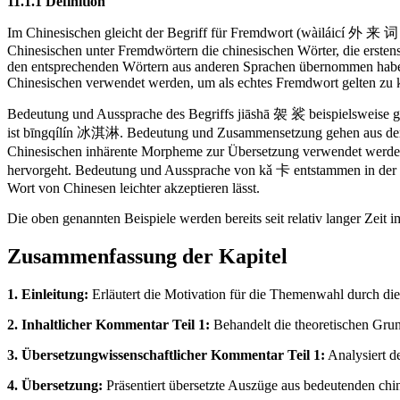
11.1.1 Definition
Im Chinesischen gleicht der Begriff für Fremdwort (wàiláicí 外 来 
Chinesischen unter Fremdwörtern die chinesischen Wörter, die ersten
den entsprechenden Wörtern aus anderen Sprachen übernommen haben
Chinesischen verwendet werden, um als echtes Fremdwort gelten zu 
Bedeutung und Aussprache des Begriffs jiāshā 袈 裟 beispielsweise ge
ist bīngqílín 冰淇淋. Bedeutung und Zusammensetzung gehen aus dem Eng
Chinesischen inhärente Morpheme zur Übersetzung verwendet werden, 
hervorgeht. Bedeutung und Aussprache von kǎ 卡 entstammen in der Fo
Wort von Chinesen leichter akzeptieren lässt.
Die oben genannten Beispiele werden bereits seit relativ langer Zeit 
Zusammenfassung der Kapitel
1. Einleitung:
Erläutert die Motivation für die Themenwahl durch di
2. Inhaltlicher Kommentar Teil 1:
Behandelt die theoretischen Grun
3. Übersetzungwissenschaftlicher Kommentar Teil 1:
Analysiert d
4. Übersetzung:
Präsentiert übersetzte Auszüge aus bedeutenden c