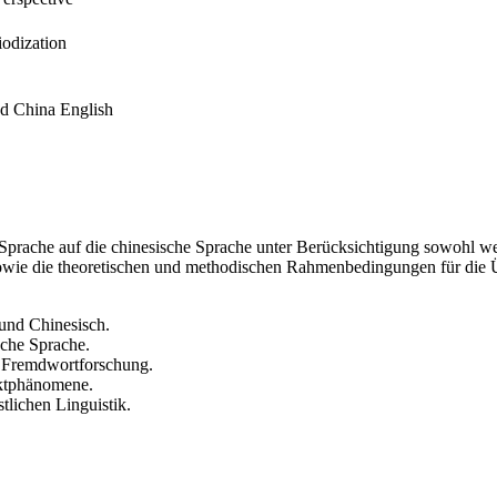
iodization
nd China English
 Sprache auf die chinesische Sprache unter Berücksichtigung sowohl we
owie die theoretischen und methodischen Rahmenbedingungen für die Üb
und Chinesisch.
sche Sprache.
 Fremdwortforschung.
aktphänomene.
tlichen Linguistik.