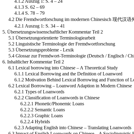
4.1.2 Auszug 1: S. 4 – 24
4.1.3 S. 62 – 69
4.1.4 S. 78 – 79
4.2 Die Fremdwortforschung im modernen Chinesisch 
4.2.1 Auszug 1: S. 34 – 41
5. Übersetzungswissenschaftlicher Kommentar Teil 2
5.1 Übersetzungorientierte Terminologiearbeit
5.2 Linguistische Terminologie der Fremdwortforschung
5.3 Übersetzungsprobleme - Lexik
5.4 Glossar zur Fremdwort-Terminologie (Deutsch / Englisch / Ch
6. Inhaltlicher Kommentar Teil 2
6.1 Lexical borrowing into Chinese – A Theoretical Study
6.1.1 Lexical Borrowing and the Definition of Loanword
6.1.2 Motivation Behind Lexical Borrowing and Function of 
6.2 Lexical Borrowing – Loanword Adaption in Modern Chinese
6.2.1 Types of Loanwords
6.2.2 Classification of Loanwords in Chinese
6.2.2.1 Phonetic/Phonemic Loans
6.2.2.2 Semantic Loans
6.2.2.3 Graphic Loans
6.2.2.4 Hybrids
6.2.3 Adapting English into Chinese – Translating Loanwords
6.3 Impact of English Loanwords on Chinese – A Sociolinguistic 