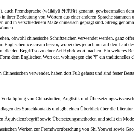
词 ), auch Fremdsprache (wàiláiyǔ 外来语) genannt, gewissermaßen dem B
s in ihrer Bedeutung von Wörtern aus einer anderen Sprache stammen un
 und in verschiedenem Maße chinesisch geprägt sind. Streng genomme
können.
hen, obwohl chinesische Schriftzeichen verwendet werden, ganz offens
lischen ice-cream hervor, wobei dies jedoch nur auf den Laut des hi
die den Begriff so zu einer Art Hybridwort machen. Ein weiteres Beis
rm dem Englischen Wort car, wohingegen chē 车 ein traditionelles chi
im Chinesischen verwendet, haben dort Fuß gefasst und sind fester Best
e Verknüpfung von Chinastudien, Anglistik und Übersetzungswissensch
dlagen des Sprachkontakts und gibt einen Überblick über die Literatu
en Äquivalenzbegriff sowie Übersetzungsmethoden und stellt ein Model
hinesischen Werken zur Fremdwortforschung von Shi Youwei sowie Gao