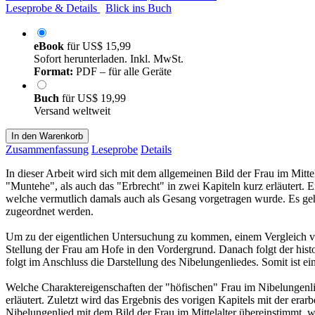
Leseprobe & Details
Blick ins Buch
eBook
für
US$ 15,99
Sofort herunterladen. Inkl. MwSt.
Format:
PDF – für alle Geräte
Buch
für
US$ 19,99
Versand weltweit
In den Warenkorb
Zusammenfassung
Leseprobe
Details
In dieser Arbeit wird sich mit dem allgemeinen Bild der Frau im Mitt
"Muntehe", als auch das "Erbrecht" in zwei Kapiteln kurz erläutert. 
welche vermutlich damals auch als Gesang vorgetragen wurde. Es geh
zugeordnet werden.
Um zu der eigentlichen Untersuchung zu kommen, einem Vergleich von 
Stellung der Frau am Hofe in den Vordergrund. Danach folgt der his
folgt im Anschluss die Darstellung des Nibelungenliedes. Somit ist ei
Welche Charaktereigenschaften der "höfischen" Frau im Nibelungenli
erläutert. Zuletzt wird das Ergebnis des vorigen Kapitels mit der era
Nibelungenlied mit dem Bild der Frau im Mittelalter übereinstimmt, wir