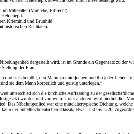
nbild von der Heldenepik abweicht oder durch diese bestätigt wird.
u im Mittelalter (Muntehe, Erbrecht).
r Heldenepik.
ren Kriemhild und Brünhild.
t historischen Realitäten.
belungenlied dargestellt wird, ist im Grunde ein Gegensatz zu der wir
e Stellung der Frau:
risch und stets bemüht, den Mann zu unterjochen und ihn jeder Lebensf
sind sie dem Mann körperlich und geistig unterlegen.“
weit unterschied sich die kirchliche Auffassung zu der gesellschaftlich
festgesetzt wurden und von wem. Unter anderem wird hierbei die „Munte
ed. Das Nibelungenlied war eine mittelaltertypische Dichtung, welche
 kann der mittelhochdeutschen Klassik, etwa 1150 bis 1220, zugeordn