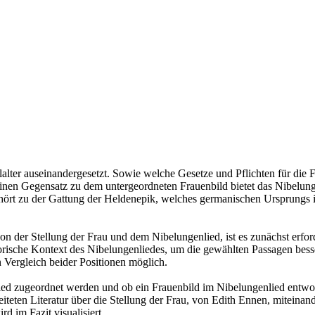
elalter auseinandergesetzt. Sowie welche Gesetze und Pflichten für di
Einen Gegensatz zu dem untergeordneten Frauenbild bietet das Nibelung
ört zu der Gattung der Heldenepik, welches germanischen Ursprungs i
der Stellung der Frau und dem Nibelungenlied, ist es zunächst erforde
torische Kontext des Nibelungenliedes, um die gewählten Passagen be
n Vergleich beider Positionen möglich.
ed zugeordnet werden und ob ein Frauenbild im Nibelungenlied entwor
rbeiteten Literatur über die Stellung der Frau, von Edith Ennen, mitein
d im Fazit visualisiert.