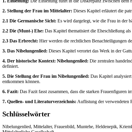
1. Einleitung:
Die Einleitung führt in die Diskrepanz zwischen dem mi
2. Stellung der Frau im Mittelalter:
Dieses Kapitel erläutert die pat
2.1 Die Germanische Sicht:
Es wird dargelegt, wie die Frau in der 
2.2 Die (Munt-) Ehe:
Das Kapitel thematisiert die Eheschließung al
2.3 Das Erbrecht:
Hier werden die rechtlichen Benachteiligungen d
3. Das Nibelungenlied:
Dieses Kapitel verortet das Werk in der Gat
4. Der historische Kontext: Nibelungenlied:
Die zentralen handelnd
definiert.
5. Die Stellung der Frau im Nibelungenlied:
Das Kapitel analysiert 
entkommen können.
6. Fazit:
Das Fazit fasst zusammen, dass die starken Frauenfiguren im 
7. Quellen- und Literaturverzeichnis:
Auflistung der verwendeten P
Schlüsselwörter
Nibelungenlied, Mittelalter, Frauenbild, Muntehe, Heldenepik, Kriemhi
Mittelalterliche Gesellschaft.