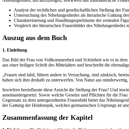
Nibelungenlied, um aufzuzeigen, inwieweit das mittelalterliche Fraue
Analyse der rechtlichen und gesellschaftlichen Stellung der Fra
Untersuchung des Nibelungenliedes als literarische Gattung de
Charakterisierung und Handlungsspielräume der zentralen Figu
Vergleich der literarischen Frauenbilder des Nibelungenliedes mi
Auszug aus dem Buch
1. Einleitung
Das Bild der Frau von Vollkommenheit und Schönheit wie es in dem Ni
aus einer heiligen Schrift des Mittelalters und beschreibt die ehemalig
„Frauen sind labil, führen andere in Versuchung, sind zänkisch, her
haben sich ihm deshalb zu unterwerfen. Von Natur aus minderwertig, 
Inwiefern beeinflusste diese Ansicht die Stellung der Frau? Und inwie
auseinandergesetzt. Sowie welche Gesetze und Pflichten für die Frau 
Gegensatz zu dem untergeordneten Frauenbild bietet das Nibelungenli
der Gattung der Heldenepik, welches germanischen Ursprungs ist und
Zusammenfassung der Kapitel