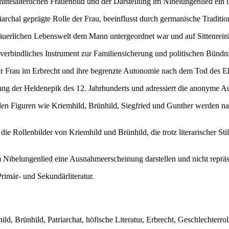
ttelalterlichen Frauenbild und der Darstellung im Nibelungenlied ein 
riarchal geprägte Rolle der Frau, beeinflusst durch germanische Traditio
bäuerlichen Lebenswelt dem Mann untergeordnet war und auf Sittenrein
s verbindliches Instrument zur Familiensicherung und politischen Bünd
er Frau im Erbrecht und ihre begrenzte Autonomie nach dem Tod des E
tung der Heldenepik des 12. Jahrhunderts und adressiert die anonyme A
en Figuren wie Kriemhild, Brünhild, Siegfried und Gunther werden name
die Rollenbilder von Kriemhild und Brünhild, die trotz literarischer Stil
Nibelungenlied eine Ausnahmeerscheinung darstellen und nicht repräsenta
rimär- und Sekundärliteratur.
ld, Brünhild, Patriarchat, höfische Literatur, Erbrecht, Geschlechterro