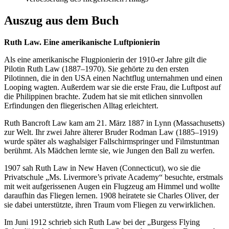
Auszug aus dem Buch
Ruth Law. Eine amerikanische Luftpionierin
Als eine amerikanische Flugpionierin der 1910-er Jahre gilt die
Pilotin Ruth Law (1887–1970). Sie gehörte zu den ersten
Pilotinnen, die in den USA einen Nachtflug unternahmen und einen
Looping wagten. Außerdem war sie die erste Frau, die Luftpost auf
die Philippinen brachte. Zudem hat sie mit etlichen sinnvollen
Erfindungen den fliegerischen Alltag erleichtert.
Ruth Bancroft Law kam am 21. März 1887 in Lynn (Massachusetts)
zur Welt. Ihr zwei Jahre älterer Bruder Rodman Law (1885–1919)
wurde später als waghalsiger Fallschirmspringer und Filmstuntman
berühmt. Als Mädchen lernte sie, wie Jungen den Ball zu werfen.
1907 sah Ruth Law in New Haven (Connecticut), wo sie die
Privatschule „Ms. Livermore’s private Academy“ besuchte, erstmals
mit weit aufgerissenen Augen ein Flugzeug am Himmel und wollte
daraufhin das Fliegen lernen. 1908 heiratete sie Charles Oliver, der
sie dabei unterstützte, ihren Traum vom Fliegen zu verwirklichen.
Im Juni 1912 schrieb sich Ruth Law bei der „Burgess Flying