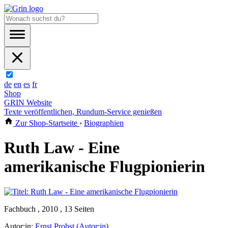
de
en
es
fr
Shop
GRIN Website
Texte veröffentlichen, Rundum-Service genießen
Zur Shop-Startseite
›
Biographien
Ruth Law - Eine
amerikanische Flugpionierin
Fachbuch , 2010 , 13 Seiten
Autor:in:
Ernst Probst (Autor:in)