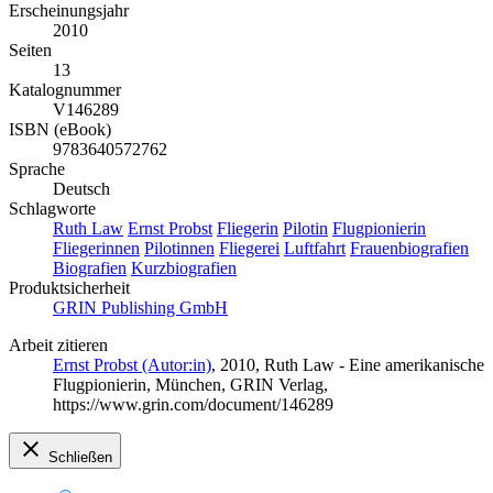
Erscheinungsjahr
2010
Seiten
13
Katalognummer
V146289
ISBN (eBook)
9783640572762
Sprache
Deutsch
Schlagworte
Ruth Law
Ernst Probst
Fliegerin
Pilotin
Flugpionierin
Fliegerinnen
Pilotinnen
Fliegerei
Luftfahrt
Frauenbiografien
Biografien
Kurzbiografien
Produktsicherheit
GRIN Publishing GmbH
Arbeit zitieren
Ernst Probst (Autor:in)
, 2010, Ruth Law - Eine amerikanische
Flugpionierin, München, GRIN Verlag,
https://www.grin.com/document/146289
Schließen