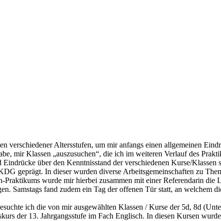
assen verschiedener Altersstufen, um mir anfangs einen allgemeinen Ei
e, mir Klassen „auszusuchen“, die ich im weiteren Verlauf des Prakti
d Eindrücke über den Kenntnisstand der verschiedenen Kurse/Klassen 
KDG geprägt. In dieser wurden diverse Arbeitsgemeinschaften zu Them
-Praktikums wurde mir hierbei zusammen mit einer Referendarin die L
agen. Samstags fand zudem ein Tag der offenen Tür statt, an welchem 
besuchte ich die von mir ausgewählten Klassen / Kurse der 5d, 8d (Unte
ngskurs der 13. Jahrgangsstufe im Fach Englisch. In diesen Kursen wurd