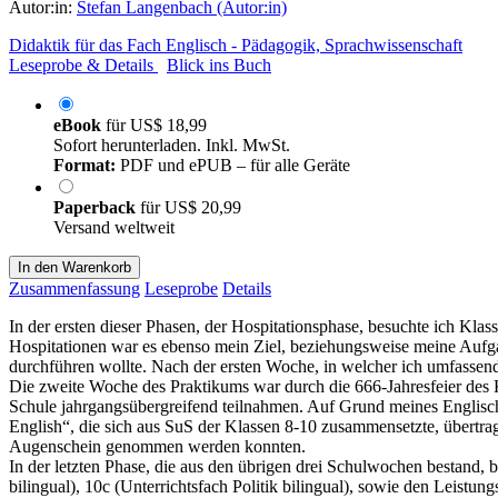
Autor:in:
Stefan Langenbach (Autor:in)
Didaktik für das Fach Englisch - Pädagogik, Sprachwissenschaft
Leseprobe & Details
Blick ins Buch
eBook
für
US$ 18,99
Sofort herunterladen. Inkl. MwSt.
Format:
PDF und ePUB – für alle Geräte
Paperback
für
US$ 20,99
Versand weltweit
In den Warenkorb
Zusammenfassung
Leseprobe
Details
In der ersten dieser Phasen, der Hospitationsphase, besuchte ich Kl
Hospitationen war es ebenso mein Ziel, beziehungsweise meine Aufgab
durchführen wollte. Nach der ersten Woche, in welcher ich umfassen
Die zweite Woche des Praktikums war durch die 666-Jahresfeier des 
Schule jahrgangsübergreifend teilnahmen. Auf Grund meines Englisch
English“, die sich aus SuS der Klassen 8-10 zusammensetzte, übertr
Augenschein genommen werden konnten.
In der letzten Phase, die aus den übrigen drei Schulwochen bestand, 
bilingual), 10c (Unterrichtsfach Politik bilingual), sowie den Leistu