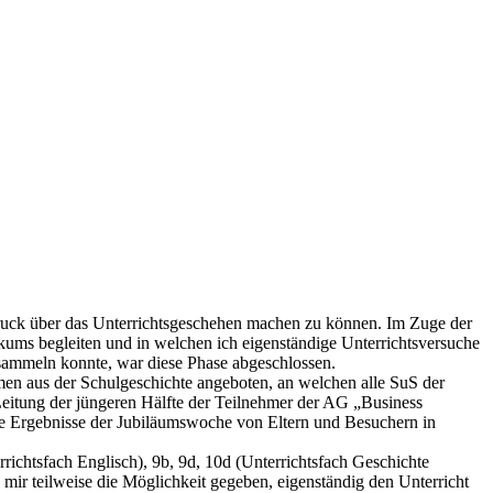
ndruck über das Unterrichtsgeschehen machen zu können. Im Zuge der
kums begleiten und in welchen ich eigenständige Unterrichtsversuche
sammeln konnte, war diese Phase abgeschlossen.
en aus der Schulgeschichte angeboten, an welchen alle SuS der
eitung der jüngeren Hälfte der Teilnehmer der AG „Business
die Ergebnisse der Jubiläumswoche von Eltern und Besuchern in
rrichtsfach Englisch), 9b, 9d, 10d (Unterrichtsfach Geschichte
e mir teilweise die Möglichkeit gegeben, eigenständig den Unterricht