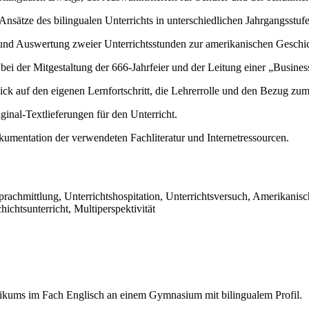
nsätze des bilingualen Unterrichts in unterschiedlichen Jahrgangsstuf
und Auswertung zweier Unterrichtsstunden zur amerikanischen Geschic
ei der Mitgestaltung der 666-Jahrfeier und der Leitung einer „Busines
ck auf den eigenen Lernfortschritt, die Lehrerrolle und den Bezug zu
ginal-Textlieferungen für den Unterricht.
umentation der verwendeten Fachliteratur und Internetressourcen.
Sprachmittlung, Unterrichtshospitation, Unterrichtsversuch, Amerikani
chtsunterricht, Multiperspektivität
aktikums im Fach Englisch an einem Gymnasium mit bilingualem Profil.