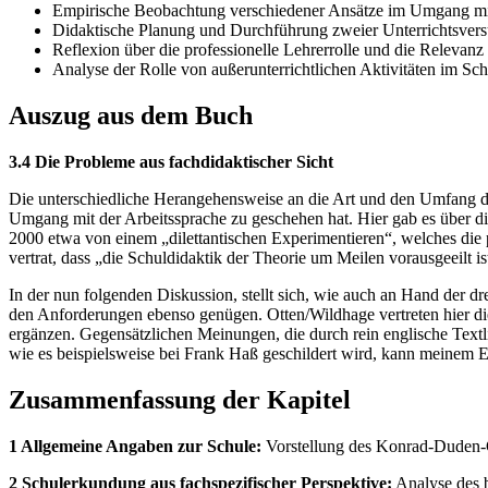
Empirische Beobachtung verschiedener Ansätze im Umgang mi
Didaktische Planung und Durchführung zweier Unterrichtsver
Reflexion über die professionelle Lehrerrolle und die Relevanz
Analyse der Rolle von außerunterrichtlichen Aktivitäten im Sch
Auszug aus dem Buch
3.4 Die Probleme aus fachdidaktischer Sicht
Die unterschiedliche Herangehensweise an die Art und den Umfang des 
Umgang mit der Arbeitssprache zu geschehen hat. Hier gab es über die
2000 etwa von einem „dilettantischen Experimentieren“, welches die
vertrat, dass „die Schuldidaktik der Theorie um Meilen vorausgeeilt is
In der nun folgenden Diskussion, stellt sich, wie auch an Hand der dre
den Anforderungen ebenso genügen. Otten/Wildhage vertreten hier die
ergänzen. Gegensätzlichen Meinungen, die durch rein englische Textl
wie es beispielsweise bei Frank Haß geschildert wird, kann meinem 
Zusammenfassung der Kapitel
1 Allgemeine Angaben zur Schule:
Vorstellung des Konrad-Duden-
2 Schulerkundung aus fachspezifischer Perspektive:
Analyse des b