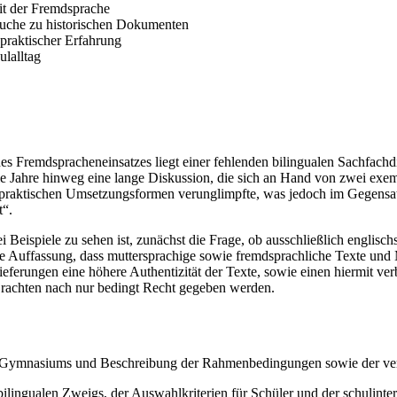
t der Fremdsprache
suche zu historischen Dokumenten
 praktischer Erfahrung
ulalltag
Fremdspracheneinsatzes liegt einer fehlenden bilingualen Sachfachdida
 Jahre hinweg eine lange Diskussion, die sich an Hand von zwei exempl
 praktischen Umsetzungsformen verunglimpfte, was jedoch im Gegensatz
t“.
i Beispiele zu sehen ist, zunächst die Frage, ob ausschließlich englisc
 Auffassung, dass muttersprachige sowie fremdsprachliche Texte und M
ieferungen eine höhere Authentizität der Texte, sowie einen hiermit v
Erachten nach nur bedingt Recht gegeben werden.
Gymnasiums und Beschreibung der Rahmenbedingungen sowie der ver
ilingualen Zweigs, der Auswahlkriterien für Schüler und der schulint