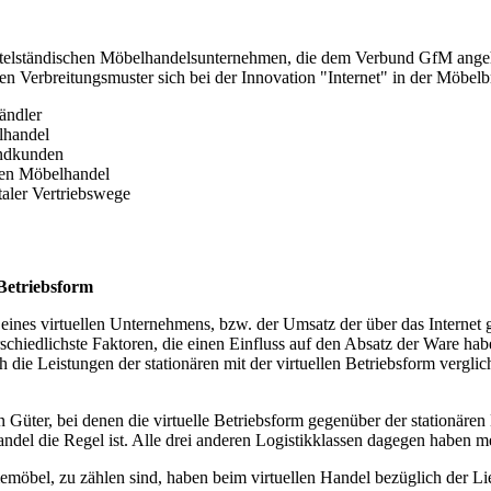
telständischen Möbelhandelsunternehmen, die dem Verbund GfM angehöre
rbreitungsmuster sich bei der Innovation "Internet" in der Möbelbra
ändler
lhandel
Endkunden
hen Möbelhandel
taler Vertriebswege
 Betriebsform
ines virtuellen Unternehmens, bzw. der Umsatz der über das Internet g
schiedlichste Faktoren, die einen Einfluss auf den Absatz der Ware h
e Leistungen der stationären mit der virtuellen Betriebsform verglic
n Güter, bei denen die virtuelle Betriebsform gegenüber der stationären 
andel die Regel ist. Alle drei anderen Logistikklassen dagegen haben m
öbel, zu zählen sind, haben beim virtuellen Handel bezüglich der Lief