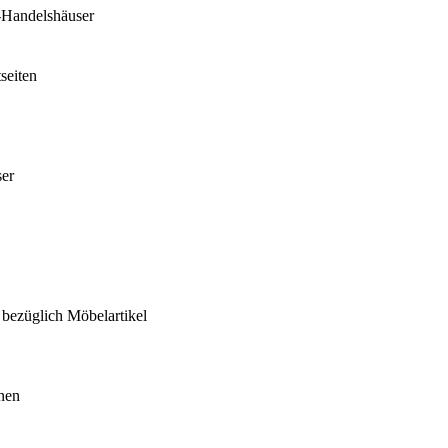
M-Handelshäuser
seiten
ser
 bezüglich Möbelartikel
nen