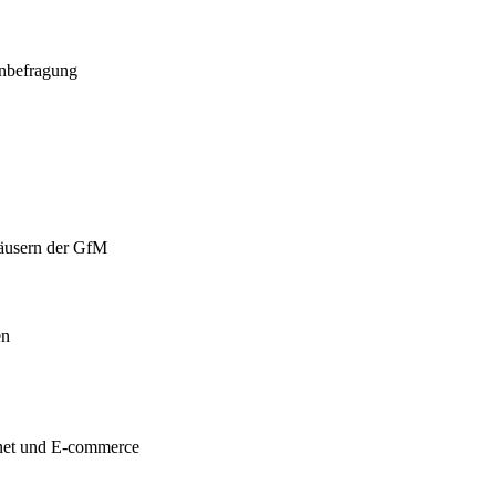
enbefragung
häusern der GfM
en
rnet und E-commerce