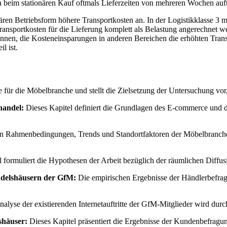
 beim stationären Kauf oftmals Lieferzeiten von mehreren Wochen auft
nären Betriebsform höhere Transportkosten an. In der Logistikklasse 3
ansportkosten für die Lieferung komplett als Belastung angerechnet 
önnen, die Kosteneinsparungen in anderen Bereichen die erhöhten Transp
l ist.
für die Möbelbranche und stellt die Zielsetzung der Untersuchung vor
handel:
Dieses Kapitel definiert die Grundlagen des E-commerce und d
en Rahmenbedingungen, Trends und Standortfaktoren der Möbelbranche
 formuliert die Hypothesen der Arbeit bezüglich der räumlichen Diffu
ndelshäusern der GfM:
Die empirischen Ergebnisse der Händlerbefragun
nalyse der existierenden Internetauftritte der GfM-Mitglieder wird durc
shäuser:
Dieses Kapitel präsentiert die Ergebnisse der Kundenbefragun