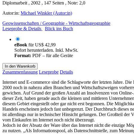
Diplomarbeit , 2002 , 147 Seiten , Note: 2,0
Autor:in:
Michael Winkler (Autor:in)
Geowissenschaften / Geographie - Wirtschaftsgeographie
Leseprobe & Details
Blick ins Buch
eBook
für
US$ 42,99
Sofort herunterladen. Inkl. MwSt.
Format:
PDF – für alle Geräte
In den Warenkorb
Zusammenfassung
Leseprobe
Details
Internet und E-commerce sind die Schlagworte der letzten Jahre. Die 
2000 noch in nahezu allen Branchen und Wirtschaftszweigen vorherrsc
gewichen. Auf Grund der großen Anzahl an Insolvenzen von Online-A
dieser Zeit, haben gerade auch die kleinen und mittleren Unternehmen 
diesem Gebiet eingestellt oder gar nicht erst begonnen. Die Möglichke
Handels erscheinen jedoch fast unbegrenzt. Der Durchbruch dieses n
ist allerdings nur in technischer Hinsicht gelungen. Der Großteil der V
vom Einkaufen im Internet noch nicht überzeugt.
Jedoch ist der Absatz der Ware über das Internet nicht die einzige M
zu nutzen. „Als Informationspool, als Datenschnittstelle, zum Meinun