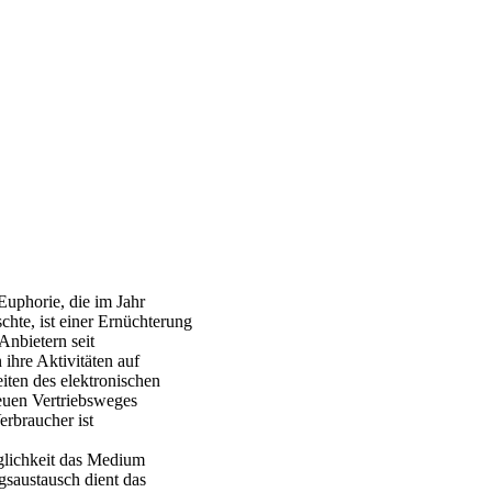
Euphorie, die im Jahr
hte, ist einer Ernüchterung
nbietern seit
ihre Aktivitäten auf
iten des elektronischen
euen Vertriebsweges
erbraucher ist
öglichkeit das Medium
gsaustausch dient das