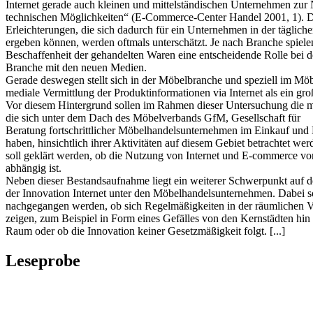
Internet gerade auch kleinen und mittelständischen Unternehmen zur
technischen Möglichkeiten“ (E-Commerce-Center Handel 2001, 1). 
Erleichterungen, die sich dadurch für ein Unternehmen in der täglic
ergeben können, werden oftmals unterschätzt. Je nach Branche spielen
Beschaffenheit der gehandelten Waren eine entscheidende Rolle bei 
Branche mit den neuen Medien.
Gerade deswegen stellt sich in der Möbelbranche und speziell im Möb
mediale Vermittlung der Produktinformationen via Internet als ein gro
Vor diesem Hintergrund sollen im Rahmen dieser Untersuchung die 
die sich unter dem Dach des Möbelverbands GfM, Gesellschaft für
Beratung fortschrittlicher Möbelhandelsunternehmen im Einkauf un
haben, hinsichtlich ihrer Aktivitäten auf diesem Gebiet betrachtet we
soll geklärt werden, ob die Nutzung von Internet und E-commerce
abhängig ist.
Neben dieser Bestandsaufnahme liegt ein weiterer Schwerpunkt auf d
der Innovation Internet unter den Möbelhandelsunternehmen. Dabei so
nachgegangen werden, ob sich Regelmäßigkeiten in der räumlichen V
zeigen, zum Beispiel in Form eines Gefälles von den Kernstädten hin
Raum oder ob die Innovation keiner Gesetzmäßigkeit folgt. [...]
Leseprobe