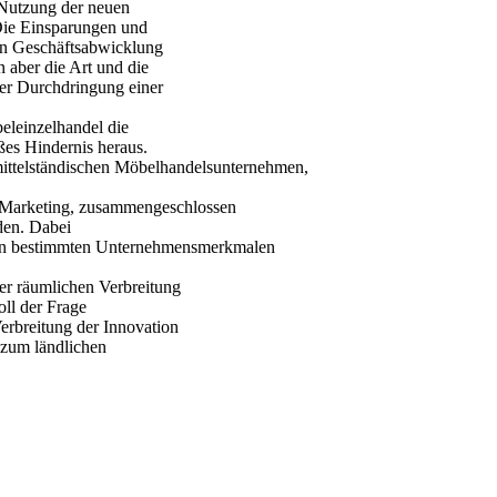
 Nutzung der neuen
Die Einsparungen und
hen Geschäftsabwicklung
 aber die Art und die
der Durchdringung einer
eleinzelhandel die
ßes Hindernis heraus.
mittelständischen Möbelhandelsunternehmen,
d Marketing, zusammengeschlossen
rden. Dabei
 von bestimmten Unternehmensmerkmalen
er räumlichen Verbreitung
ll der Frage
erbreitung der Innovation
 zum ländlichen