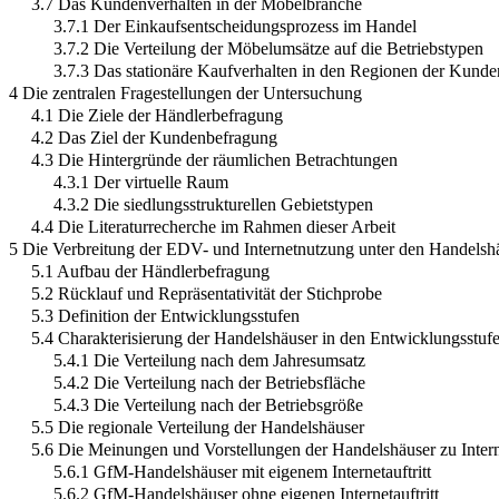
3.7 Das Kundenverhalten in der Möbelbranche
3.7.1 Der Einkaufsentscheidungsprozess im Handel
3.7.2 Die Verteilung der Möbelumsätze auf die Betriebstypen
3.7.3 Das stationäre Kaufverhalten in den Regionen der Kund
4 Die zentralen Fragestellungen der Untersuchung
4.1 Die Ziele der Händlerbefragung
4.2 Das Ziel der Kundenbefragung
4.3 Die Hintergründe der räumlichen Betrachtungen
4.3.1 Der virtuelle Raum
4.3.2 Die siedlungsstrukturellen Gebietstypen
4.4 Die Literaturrecherche im Rahmen dieser Arbeit
5 Die Verbreitung der EDV- und Internetnutzung unter den Handels
5.1 Aufbau der Händlerbefragung
5.2 Rücklauf und Repräsentativität der Stichprobe
5.3 Definition der Entwicklungsstufen
5.4 Charakterisierung der Handelshäuser in den Entwicklungsstuf
5.4.1 Die Verteilung nach dem Jahresumsatz
5.4.2 Die Verteilung nach der Betriebsfläche
5.4.3 Die Verteilung nach der Betriebsgröße
5.5 Die regionale Verteilung der Handelshäuser
5.6 Die Meinungen und Vorstellungen der Handelshäuser zu Inte
5.6.1 GfM-Handelshäuser mit eigenem Internetauftritt
5.6.2 GfM-Handelshäuser ohne eigenen Internetauftritt