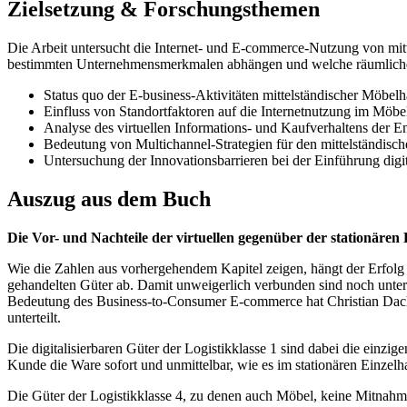
Zielsetzung & Forschungsthemen
Die Arbeit untersucht die Internet- und E-commerce-Nutzung von mit
bestimmten Unternehmensmerkmalen abhängen und welche räumlichen Ve
Status quo der E-business-Aktivitäten mittelständischer Möbelh
Einfluss von Standortfaktoren auf die Internetnutzung im Möbe
Analyse des virtuellen Informations- und Kaufverhaltens der 
Bedeutung von Multichannel-Strategien für den mittelständisc
Untersuchung der Innovationsbarrieren bei der Einführung digi
Auszug aus dem Buch
Die Vor- und Nachteile der virtuellen gegenüber der stationären
Wie die Zahlen aus vorhergehendem Kapitel zeigen, hängt der Erfolg e
gehandelten Güter ab. Damit unweigerlich verbunden sind noch unter
Bedeutung des Business-to-Consumer E-commerce hat Christian Dach di
unterteilt.
Die digitalisierbaren Güter der Logistikklasse 1 sind dabei die einzige
Kunde die Ware sofort und unmittelbar, wie es im stationären Einzelh
Die Güter der Logistikklasse 4, zu denen auch Möbel, keine Mitnahmem