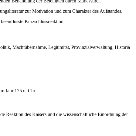
enden Behandlung der Beteiligten durch Mark Aurel.
ngsliteratur zur Motivation und zum Charakter des Aufstandes.
eeinflusste Kurzschlussreaktion.
olitik, Machtübernahme, Legitimität, Provinzialverwaltung, Historia
im Jahr 175 n. Chr.
nde Reaktion des Kaisers und die wissenschaftliche Einordnung der