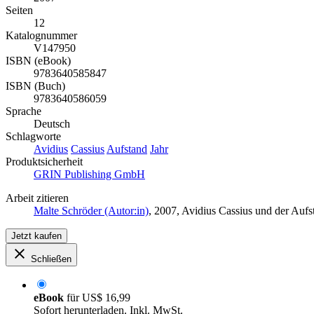
Seiten
12
Katalognummer
V147950
ISBN (eBook)
9783640585847
ISBN (Buch)
9783640586059
Sprache
Deutsch
Schlagworte
Avidius
Cassius
Aufstand
Jahr
Produktsicherheit
GRIN Publishing GmbH
Arbeit zitieren
Malte Schröder (Autor:in)
, 2007, Avidius Cassius und der Au
Jetzt kaufen
Schließen
eBook
für
US$ 16,99
Sofort herunterladen. Inkl. MwSt.