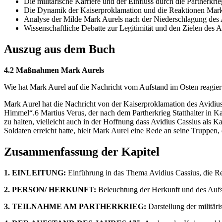
Die militärische Karriere und der Einfluss durch die Partherkri
Die Dynamik der Kaiserproklamation und die Reaktionen Mark
Analyse der Milde Mark Aurels nach der Niederschlagung des
Wissenschaftliche Debatte zur Legitimität und den Zielen des 
Auszug aus dem Buch
4.2 Maßnahmen Mark Aurels
Wie hat Mark Aurel auf die Nachricht vom Aufstand im Osten reagier
Mark Aurel hat die Nachricht von der Kaiserproklamation des Avidius 
Himmel“.6 Martius Verus, der nach dem Partherkrieg Statthalter in K
zu halten, vielleicht auch in der Hoffnung dass Avidius Cassius als K
Soldaten erreicht hatte, hielt Mark Aurel eine Rede an seine Truppen, di
Zusammenfassung der Kapitel
1. EINLEITUNG:
Einführung in das Thema Avidius Cassius, die Rel
2. PERSON/ HERKUNFT:
Beleuchtung der Herkunft und des Aufs
3. TEILNAHME AM PARTHERKRIEG:
Darstellung der militä