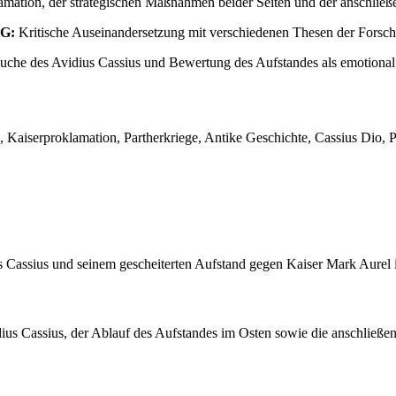
mation, der strategischen Maßnahmen beider Seiten und der anschließ
G:
Kritische Auseinandersetzung mit verschiedenen Thesen der Forschu
che des Avidius Cassius und Bewertung des Aufstandes als emotional b
 Kaiserproklamation, Partherkriege, Antike Geschichte, Cassius Dio, P
ius Cassius und seinem gescheiterten Aufstand gegen Kaiser Mark Aurel 
dius Cassius, der Ablauf des Aufstandes im Osten sowie die anschließe