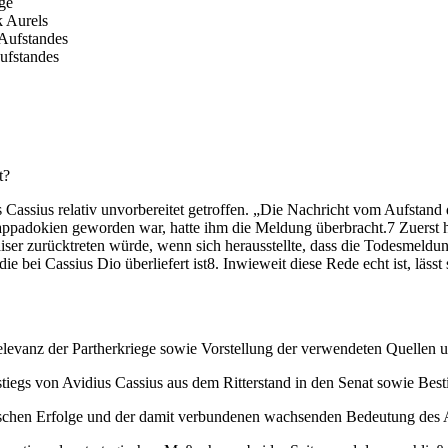
ege
 Aurels
 Aufstandes
Aufstandes
t?
Cassius relativ unvorbereitet getroffen. „Die Nachricht vom Aufstand 
appadokien geworden war, hatte ihm die Meldung überbracht.7 Zuerst h
aiser zurücktreten würde, wenn sich herausstellte, dass die Todesmeldu
e bei Cassius Dio überliefert ist8. Inwieweit diese Rede echt ist, lässt 
evanz der Partherkriege sowie Vorstellung der verwendeten Quellen un
tiegs von Avidius Cassius aus dem Ritterstand in den Senat sowie Be
rischen Erfolge und der damit verbundenen wachsenden Bedeutung des A