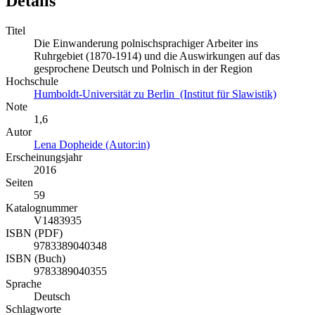
Details
Titel
Die Einwanderung polnischsprachiger Arbeiter ins
Ruhrgebiet (1870-1914) und die Auswirkungen auf das
gesprochene Deutsch und Polnisch in der Region
Hochschule
Humboldt-Universität zu Berlin (Institut für Slawistik)
Note
1,6
Autor
Lena Dopheide (Autor:in)
Erscheinungsjahr
2016
Seiten
59
Katalognummer
V1483935
ISBN (PDF)
9783389040348
ISBN (Buch)
9783389040355
Sprache
Deutsch
Schlagworte