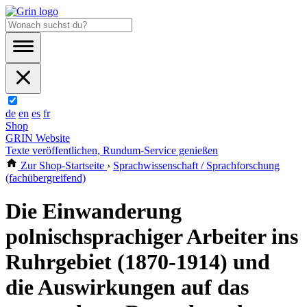
de
en
es
fr
Shop
GRIN Website
Texte veröffentlichen, Rundum-Service genießen
Zur Shop-Startseite
›
Sprachwissenschaft / Sprachforschung
(fachübergreifend)
Die Einwanderung
polnischsprachiger Arbeiter ins
Ruhrgebiet (1870-1914) und
die Auswirkungen auf das