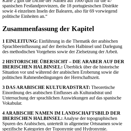
Karte 2 gibt die Dichte der Namen auf 1000 qkm für die 47
spanischen Festlandprovinzen, die 18 portugiesischen Distrikte
sowie 4 einzelnen Inseln der Balearen, also für 69 vorwiegend
politische Einheiten an.“
Zusammenfassung der Kapitel
1 EINLEITUNG:
Einführung in die Thematik der arabischen
Sprachbeeinflussung auf der iberischen Halbinsel und Darlegung
des methodischen Vorgehens sowie der Zielsetzung der Arbeit.
2 HISTORISCHE ÜBERSICHT – DIE ARABER AUF DER
IBERISCHEN HALBINSEL:
Überblick über die historische
Situation vor und während der arabischen Eroberung sowie die
politischen Rahmenbedingungen der Herrschaftszeit.
3 DAS ARABISCHE KULTURADSTRAT:
Theoretische
Einordnung des arabischen Einflusses als Kulturadstrat und
Untersuchung der sprachlichen Auswirkungen auf das spanische
Vokabular.
4 ARABISCHE NAMEN IM LANDSCHAFTSBILD DER
IBERISCHEN HALBINSEL:
Analyse der topographischen
Spuren des Arabischen, unterteilt in allgemeine Ortsnamen sowie
spezifische Kategorien der Toponymie und Hydronymie.