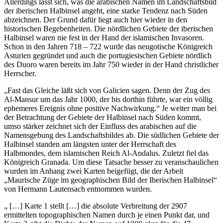
Allerdings lässt sich, was die arabischen Namen im Landschaftsbild
der iberischen Halbinsel angeht, eine starke Tendenz nach Süden
abzeichnen. Der Grund dafür liegt auch hier wieder in den
historischen Begebenheiten. Die nördlichen Gebiete der iberischen
Halbinsel waren nie fest in der Hand der islamischen Invasoren.
Schon in den Jahren 718 – 722 wurde das neugotische Königreich
Asturien gegründet und auch die portugiesischen Gebiete nördlich
des Duoro waren bereits im Jahr 750 wieder in der Hand christlicher
Herrscher.
„Fast das Gleiche läßt sich von Galicien sagen. Denn der Zug des
Al-Mansur um das Jahr 1000, der bis dorthin führte, war ein völlig
ephemeres Ereignis ohne positive Nachwirkung.“ Je weiter man bei
der Betrachtung der Gebiete der Halbinsel nach Süden kommt,
umso stärker zeichnet sich der Einfluss des arabischen auf die
Namensgebung des Landschaftsbildes ab. Die südlichen Gebiete der
Halbinsel standen am längsten unter der Herrschaft des
Halbmondes, dem islamischen Reich Al-Andalus. Zuletzt fiel das
Königreich Granada. Um diese Tatsache besser zu veranschaulichen
wurden im Anhang zwei Karten beigefügt, die der Arbeit
„Maurische Züge im geographischen Bild der Iberischen Halbinsel“
von Hermann Lautensach entnommen wurden.
„ […] Karte 1 stellt […] die absolute Verbreitung der 2907
ermittelten topographischen Namen durch je einen Punkt dar, und