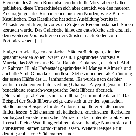
Elemente des älteren Romanischen durch die Mozaraber erhalten
geblieben, diese Unterschieden sich aber deutlich von den neueren
Ausprägungen des Romanischen aus dem Norden, wie z.B. des
Kastilischen. Das Kastilische hat seine Ausbildung bereits in
Altkastilien erfahren, bevor es im Zuge der Reconquista nach Süden
getragen wurde. Das Galicische hingegen entwickelte sich erst, mit
dem weiteren Voranschreiten der Christen, nach Süden zum
Portugiesischen. [...]
Einige der wichtigsten arabischen Städtegründungen, die hier
genannt werden sollen, waren das 831 gegründete Mursiya =
Murcia, das 855 erbaute Kal´at Rabah = Calatrava, das durch Abd
ar-Rahman III. als Hafenstadt gegründete Al-Mariya = Almería und
auch die Stadt Granada ist an dieser Stelle zu nennen, als Gründung
der ersten Hälfte des 11.Jahrhunderts. „Es wurde nach der hier
vorher existierenden Judensiedlung Gharnata Alyejud genannt. Die
benachbarte römisch-westgotische Stadt Illiberis (iberisch,
„Neustadt“, jetzt Elvira, von arab. Ilbirah) schrumpfte darauf.“ Das
Beispiel der Stadt Illiberis zeigt, dass sich unter den spanischen
Städtenamen Beispiele für die Arabisierung älterer Städtenamen
finden lassen. Städtenamen mit keltischen, griechischen, iberischen,
karthagoschen oder römischen Wurzeln haben unter der arabischen
Herrschaft eine Wandlung erfahren, dessen heutige Namen sich auf
arabisierten Namen zurückführen lassen. Weitere Beispiele für
derartig arabisierte Städtenamen sind: