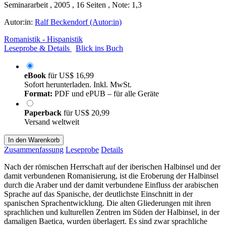
Seminararbeit , 2005 , 16 Seiten , Note: 1,3
Autor:in:
Ralf Beckendorf (Autor:in)
Romanistik - Hispanistik
Leseprobe & Details
Blick ins Buch
eBook
für
US$ 16,99
Sofort herunterladen. Inkl. MwSt.
Format:
PDF und ePUB – für alle Geräte
Paperback
für
US$ 20,99
Versand weltweit
In den Warenkorb
Zusammenfassung
Leseprobe
Details
Nach der römischen Herrschaft auf der iberischen Halbinsel und der
damit verbundenen Romanisierung, ist die Eroberung der Halbinsel
durch die Araber und der damit verbundene Einfluss der arabischen
Sprache auf das Spanische, der deutlichste Einschnitt in der
spanischen Sprachentwicklung. Die alten Gliederungen mit ihren
sprachlichen und kulturellen Zentren im Süden der Halbinsel, in der
damaligen Baetica, wurden überlagert. Es sind zwar sprachliche