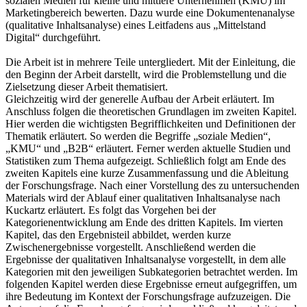
sozialen Medien für kleine und mittlere Unternehmen (KMU) im
Marketingbereich bewerten. Dazu wurde eine Dokumentenanalyse
(qualitative Inhaltsanalyse) eines Leitfadens aus „Mittelstand
Digital“ durchgeführt.
Die Arbeit ist in mehrere Teile untergliedert. Mit der Einleitung, die
den Beginn der Arbeit darstellt, wird die Problemstellung und die
Zielsetzung dieser Arbeit thematisiert.
Gleichzeitig wird der generelle Aufbau der Arbeit erläutert. Im
Anschluss folgen die theoretischen Grundlagen im zweiten Kapitel.
Hier werden die wichtigsten Begrifflichkeiten und Definitionen der
Thematik erläutert. So werden die Begriffe „soziale Medien“,
„KMU“ und „B2B“ erläutert. Ferner werden aktuelle Studien und
Statistiken zum Thema aufgezeigt. Schließlich folgt am Ende des
zweiten Kapitels eine kurze Zusammenfassung und die Ableitung
der Forschungsfrage. Nach einer Vorstellung des zu untersuchenden
Materials wird der Ablauf einer qualitativen Inhaltsanalyse nach
Kuckartz erläutert. Es folgt das Vorgehen bei der
Kategorienentwicklung am Ende des dritten Kapitels. Im vierten
Kapitel, das den Ergebnisteil abbildet, werden kurze
Zwischenergebnisse vorgestellt. Anschließend werden die
Ergebnisse der qualitativen Inhaltsanalyse vorgestellt, in dem alle
Kategorien mit den jeweiligen Subkategorien betrachtet werden. Im
folgenden Kapitel werden diese Ergebnisse erneut aufgegriffen, um
ihre Bedeutung im Kontext der Forschungsfrage aufzuzeigen. Die