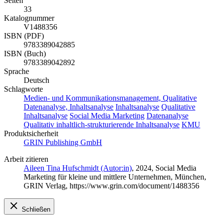
Seiten
33
Katalognummer
V1488356
ISBN (PDF)
9783389042885
ISBN (Buch)
9783389042892
Sprache
Deutsch
Schlagworte
Medien- und Kommunikationsmanagement, Qualitative
Datenanalyse, Inhaltsanalyse
Inhaltsanalyse
Qualitative
Inhaltsanalyse
Social Media Marketing
Datenanalyse
Qualitativ inhaltlich-strukturierende Inhaltsanalyse
KMU
Produktsicherheit
GRIN Publishing GmbH
Arbeit zitieren
Aileen Tina Hufschmidt (Autor:in)
, 2024, Social Media
Marketing für kleine und mittlere Unternehmen, München,
GRIN Verlag, https://www.grin.com/document/1488356
Schließen