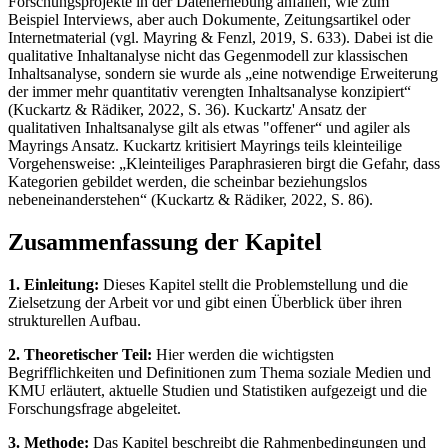
Forschungsprojekte in der Datenerhebung anfallen, wie zum
Beispiel Interviews, aber auch Dokumente, Zeitungsartikel oder
Internetmaterial (vgl. Mayring & Fenzl, 2019, S. 633). Dabei ist die
qualitative Inhaltanalyse nicht das Gegenmodell zur klassischen
Inhaltsanalyse, sondern sie wurde als „eine notwendige Erweiterung
der immer mehr quantitativ verengten Inhaltsanalyse konzipiert“
(Kuckartz & Rädiker, 2022, S. 36). Kuckartz' Ansatz der
qualitativen Inhaltsanalyse gilt als etwas "offener“ und agiler als
Mayrings Ansatz. Kuckartz kritisiert Mayrings teils kleinteilige
Vorgehensweise: „Kleinteiliges Paraphrasieren birgt die Gefahr, dass
Kategorien gebildet werden, die scheinbar beziehungslos
nebeneinanderstehen“ (Kuckartz & Rädiker, 2022, S. 86).
Zusammenfassung der Kapitel
1. Einleitung:
Dieses Kapitel stellt die Problemstellung und die
Zielsetzung der Arbeit vor und gibt einen Überblick über ihren
strukturellen Aufbau.
2. Theoretischer Teil:
Hier werden die wichtigsten
Begrifflichkeiten und Definitionen zum Thema soziale Medien und
KMU erläutert, aktuelle Studien und Statistiken aufgezeigt und die
Forschungsfrage abgeleitet.
3. Methode:
Das Kapitel beschreibt die Rahmenbedingungen und