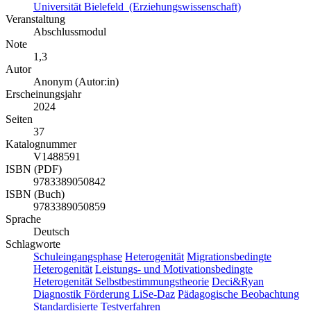
Universität Bielefeld (Erziehungswissenschaft)
Veranstaltung
Abschlussmodul
Note
1,3
Autor
Anonym (Autor:in)
Erscheinungsjahr
2024
Seiten
37
Katalognummer
V1488591
ISBN (PDF)
9783389050842
ISBN (Buch)
9783389050859
Sprache
Deutsch
Schlagworte
Schuleingangsphase
Heterogenität
Migrationsbedingte
Heterogenität
Leistungs- und Motivationsbedingte
Heterogenität
Selbstbestimmungstheorie
Deci&Ryan
Diagnostik
Förderung
LiSe-Daz
Pädagogische Beobachtung
Standardisierte Testverfahren