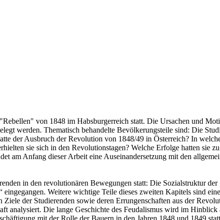
n "Rebellen" von 1848 im Habsburgerreich statt. Die Ursachen und Motiv
gelegt werden. Thematisch behandelte Bevölkerungsteile sind: Die Stud
te der Ausbruch der Revolution von 1848/49 in Österreich? In welche
hielten sie sich in den Revolutionstagen? Welche Erfolge hatten sie z
ndet am Anfang dieser Arbeit eine Auseinandersetzung mit den allgem
renden in den revolutionären Bewegungen statt: Die Sozialstruktur der 
ingegangen. Weitere wichtige Teile dieses zweiten Kapitels sind eine
en Ziele der Studierenden sowie deren Errungenschaften aus der Revolu
aft analysiert. Die lange Geschichte des Feudalismus wird im Hinblick 
häftigung mit der Rolle der Bauern in den Jahren 1848 und 1849 statt