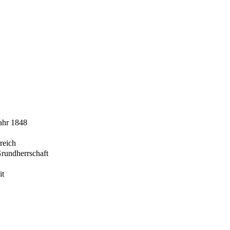
ahr 1848
reich
Grundherrschaft
it