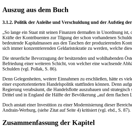
Auszug aus dem Buch
3.1.2. Politik der Anleihe und Verschuldung und der Aufstieg d
„So lange ein Staat mit seinen Finanzen dermaßen in Unordnung ist, da
Kräfte der Kontribuenten zur Tilgung der schon vorhandenen Schuld
bedeutende Kapitalmassen aus den Taschen der produzierenden Kontri
sich immer konzentrierenden Geldaristokratie zu werden, welche diese
Die steuerliche Bevorzugung der besitzenden und wohlhabenden Österr
Befriedung einer weiteren Schicht, von welcher eine wachsende Abhän
Schulden (vgl. Pollak, S. 86).
Denn Gelegenheiten, weitere Einnahmen zu erschließen, hätte es viel
einer exportorientierten Handelspolitik stattfinden können. Denn aufg
Regierung verabsäumt, die Handelsflotte auszubauen und strategisch s
Drittel und in England die Hälfte der Bevölkerung „auf dem flachen L
Doch anstatt einer Investition zu einer Modernisierung dieser Bereic
Andrain-Werburg, (siehe Zitat auf Seite 4) kritisiert (vgl. ebd., S. 87).
Zusammenfassung der Kapitel