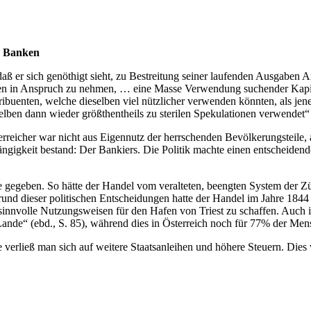
er Banken
ß er sich genöthigt sieht, zu Bestreitung seiner laufenden Ausgaben An
en in Anspruch zu nehmen, … eine Masse Verwendung suchender Kapital
buenten, welche dieselben viel nützlicher verwenden könnten, als je
lben dann wieder größthentheils zu sterilen Spekulationen verwendet“ (
eicher war nicht aus Eigennutz der herrschenden Bevölkerungsteile, al
gigkeit bestand: Der Bankiers. Die Politik machte einen entscheidend
e gegeben. So hätte der Handel vom veralteten, beengten System der Zün
rund dieser politischen Entscheidungen hatte der Handel im Jahre 1844 
innvolle Nutzungsweisen für den Hafen von Triest zu schaffen. Auch in 
ande“ (ebd., S. 85), während dies in Österreich noch für 77% der Mensc
he verließ man sich auf weitere Staatsanleihen und höhere Steuern. Die