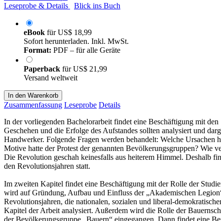
Leseprobe & Details
Blick ins Buch
eBook
für
US$ 18,99
Sofort herunterladen. Inkl. MwSt.
Format:
PDF – für alle Geräte
Paperback
für
US$ 21,99
Versand weltweit
In den Warenkorb
Zusammenfassung
Leseprobe
Details
In der vorliegenden Bachelorarbeit findet eine Beschäftigung mit de
Geschehen und die Erfolge des Aufstandes sollten analysiert und dar
Handwerker. Folgende Fragen werden behandelt: Welche Ursachen hat
Motive hatte der Protest der genannten Bevölkerungsgruppen? Wie ver
Die Revolution geschah keinesfalls aus heiterem Himmel. Deshalb fi
den Revolutionsjahren statt.
Im zweiten Kapitel findet eine Beschäftigung mit der Rolle der Studie
wird auf Gründung, Aufbau und Einfluss der „Akademischen Legion“ e
Revolutionsjahren, die nationalen, sozialen und liberal-demokratisch
Kapitel der Arbeit analysiert. Außerdem wird die Rolle der Bauernsch
der Bevölkerungsgruppe „Bauern“ eingegangen. Dann findet eine Besc