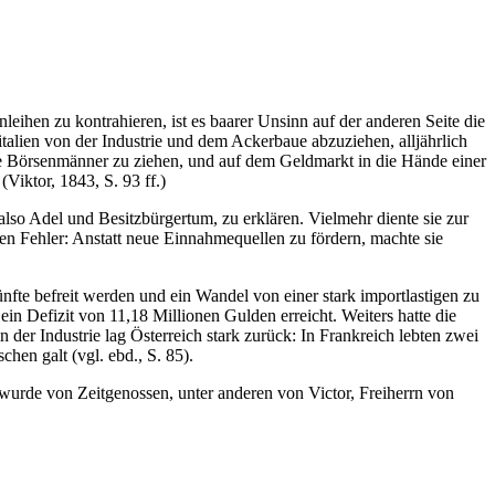
leihen zu kontrahieren, ist es baarer Unsinn auf der anderen Seite die
ien von der Industrie und dem Ackerbaue abzuziehen, alljährlich
ne Börsenmänner zu ziehen, und auf dem Geldmarkt in die Hände einer
Viktor, 1843, S. 93 ff.)
so Adel und Besitzbürgertum, zu erklären. Vielmehr diente sie zur
en Fehler: Anstatt neue Einnahmequellen zu fördern, machte sie
fte befreit werden und ein Wandel von einer stark importlastigen zu
ein Defizit von 11,18 Millionen Gulden erreicht. Weiters hatte die
der Industrie lag Österreich stark zurück: In Frankreich lebten zwei
hen galt (vgl. ebd., S. 85).
s wurde von Zeitgenossen, unter anderen von Victor, Freiherrn von