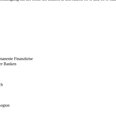
rmanente Finanzkrise
der Banken
ch
Legion