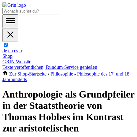
de
en
es
fr
Shop
GRIN Website
Texte veröffentlichen, Rundum-Service genießen
Zur Shop-Startseite
›
Philosophie - Philosophie des 17. und 18.
Jahrhunderts
Anthropologie als Grundpfeiler
in der Staatstheorie von
Thomas Hobbes im Kontrast
zur aristotelischen