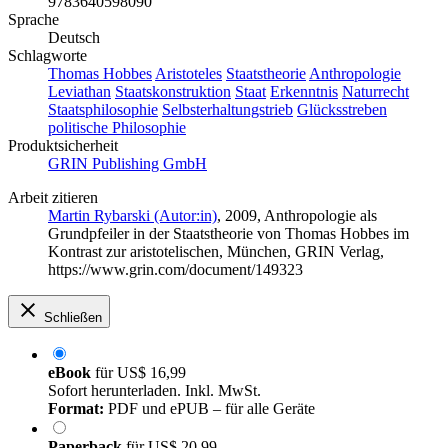
9783640598090
Sprache
Deutsch
Schlagworte
Thomas Hobbes
Aristoteles
Staatstheorie
Anthropologie
Leviathan
Staatskonstruktion
Staat
Erkenntnis
Naturrecht
Staatsphilosophie
Selbsterhaltungstrieb
Glücksstreben
politische Philosophie
Produktsicherheit
GRIN Publishing GmbH
Arbeit zitieren
Martin Rybarski (Autor:in)
, 2009, Anthropologie als
Grundpfeiler in der Staatstheorie von Thomas Hobbes im
Kontrast zur aristotelischen, München, GRIN Verlag,
https://www.grin.com/document/149323
Schließen
eBook
für
US$ 16,99
Sofort herunterladen. Inkl. MwSt.
Format:
PDF und ePUB – für alle Geräte
Paperback
für
US$ 20,99