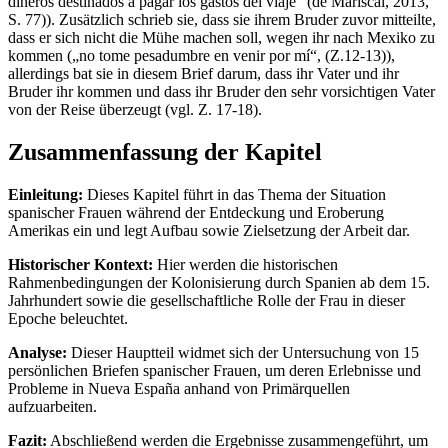
dineros destinados a pagar los gastos del viaje“ (de Mariscal, 2013,
S. 77)). Zusätzlich schrieb sie, dass sie ihrem Bruder zuvor mitteilte,
dass er sich nicht die Mühe machen soll, wegen ihr nach Mexiko zu
kommen („no tome pesadumbre en venir por mí“, (Z.12-13)),
allerdings bat sie in diesem Brief darum, dass ihr Vater und ihr
Bruder ihr kommen und dass ihr Bruder den sehr vorsichtigen Vater
von der Reise überzeugt (vgl. Z. 17-18).
Zusammenfassung der Kapitel
Einleitung:
Dieses Kapitel führt in das Thema der Situation
spanischer Frauen während der Entdeckung und Eroberung
Amerikas ein und legt Aufbau sowie Zielsetzung der Arbeit dar.
Historischer Kontext:
Hier werden die historischen
Rahmenbedingungen der Kolonisierung durch Spanien ab dem 15.
Jahrhundert sowie die gesellschaftliche Rolle der Frau in dieser
Epoche beleuchtet.
Analyse:
Dieser Hauptteil widmet sich der Untersuchung von 15
persönlichen Briefen spanischer Frauen, um deren Erlebnisse und
Probleme in Nueva España anhand von Primärquellen
aufzuarbeiten.
Fazit:
Abschließend werden die Ergebnisse zusammengeführt, um