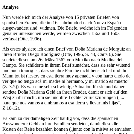
Analyse
Nun werde ich mich der Analyse von 15 privaten Briefen von
spanischen Frauen, die im 16. Jahrhundert nach Nueva España
ausgewandert sind, widmen. Die Briefe, welche ich im Folgenden
genauer untersuchen werde, wurden zwischen 1562 und 1603
verfasst (Otte, 1996).
Als erstes alysiere ich einen Brief von Doña Mariana de Morguiz an
ihren Bruder Diego Rodríguez (Otte, 1996, S. 43, Carta 6). Sie
sendete diesen am 26. März 1562 von Mexiko nach Medina del
Campo. Sie schilderte in ihrem Brief zunächst, dass sie sehr wütend
und auch traurig ist, dass sie ihre Familie nicht bei sich hat und ihr
Mann tot ist („estoy en esta tierra muy apenada y con harto enojo de
ver que no tengo acá mi madre ni hermano, y mi marido es muerto“
(Z. 3-5)). Es war eine sehr schwierige Situation für sie und daher
sendete Doña Mariana Geld an ihren Bruder, damit er sich auf den
Weg zu ihr macht, um sie und ihre Töchter zurückzubringen („...
para que nos vamos a embramos a esa tierra y llevar mis hijas“,
Z.10-12).
Es kam zu der damaligen Zeit häufig vor, dass die spanischen
Auswanderer Geld an ihre Familien sendeten, damit diese die
Kosten der Reise bezahlen können („junto con la misiva se enviaban