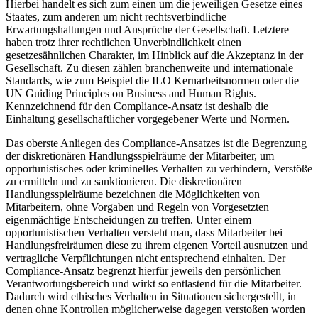
Hierbei handelt es sich zum einen um die jeweiligen Gesetze eines
Staates, zum anderen um nicht rechtsverbindliche
Erwartungshaltungen und Ansprüche der Gesellschaft. Letztere
haben trotz ihrer rechtlichen Unverbindlichkeit einen
gesetzesähnlichen Charakter, im Hinblick auf die Akzeptanz in der
Gesellschaft. Zu diesen zählen branchenweite und internationale
Standards, wie zum Beispiel die ILO Kernarbeitsnormen oder die
UN Guiding Principles on Business and Human Rights.
Kennzeichnend für den Compliance-Ansatz ist deshalb die
Einhaltung gesellschaftlicher vorgegebener Werte und Normen.
Das oberste Anliegen des Compliance-Ansatzes ist die Begrenzung
der diskretionären Handlungsspielräume der Mitarbeiter, um
opportunistisches oder kriminelles Verhalten zu verhindern, Verstöße
zu ermitteln und zu sanktionieren. Die diskretionären
Handlungsspielräume bezeichnen die Möglichkeiten von
Mitarbeitern, ohne Vorgaben und Regeln von Vorgesetzten
eigenmächtige Entscheidungen zu treffen. Unter einem
opportunistischen Verhalten versteht man, dass Mitarbeiter bei
Handlungsfreiräumen diese zu ihrem eigenen Vorteil ausnutzen und
vertragliche Verpflichtungen nicht entsprechend einhalten. Der
Compliance-Ansatz begrenzt hierfür jeweils den persönlichen
Verantwortungsbereich und wirkt so entlastend für die Mitarbeiter.
Dadurch wird ethisches Verhalten in Situationen sichergestellt, in
denen ohne Kontrollen möglicherweise dagegen verstoßen worden