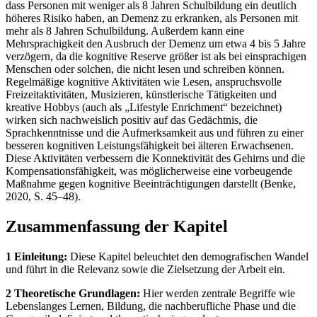
dass Personen mit weniger als 8 Jahren Schulbildung ein deutlich
höheres Risiko haben, an Demenz zu erkranken, als Personen mit
mehr als 8 Jahren Schulbildung. Außerdem kann eine
Mehrsprachigkeit den Ausbruch der Demenz um etwa 4 bis 5 Jahre
verzögern, da die kognitive Reserve größer ist als bei einsprachigen
Menschen oder solchen, die nicht lesen und schreiben können.
Regelmäßige kognitive Aktivitäten wie Lesen, anspruchsvolle
Freizeitaktivitäten, Musizieren, künstlerische Tätigkeiten und
kreative Hobbys (auch als „Lifestyle Enrichment“ bezeichnet)
wirken sich nachweislich positiv auf das Gedächtnis, die
Sprachkenntnisse und die Aufmerksamkeit aus und führen zu einer
besseren kognitiven Leistungsfähigkeit bei älteren Erwachsenen.
Diese Aktivitäten verbessern die Konnektivität des Gehirns und die
Kompensationsfähigkeit, was möglicherweise eine vorbeugende
Maßnahme gegen kognitive Beeinträchtigungen darstellt (Benke,
2020, S. 45–48).
Zusammenfassung der Kapitel
1 Einleitung:
Diese Kapitel beleuchtet den demografischen Wandel
und führt in die Relevanz sowie die Zielsetzung der Arbeit ein.
2 Theoretische Grundlagen:
Hier werden zentrale Begriffe wie
Lebenslanges Lernen, Bildung, die nachberufliche Phase und die