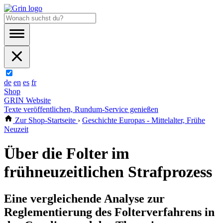
de
en
es
fr
Shop
GRIN Website
Texte veröffentlichen, Rundum-Service genießen
Zur Shop-Startseite
›
Geschichte Europas - Mittelalter, Frühe
Neuzeit
Über die Folter im
frühneuzeitlichen Strafprozess
Eine vergleichende Analyse zur
Reglementierung des Folterverfahrens in