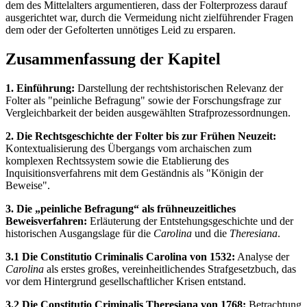
dem des Mittelalters argumentieren, dass der Folterprozess darauf
ausgerichtet war, durch die Vermeidung nicht zielführender Fragen
dem oder der Gefolterten unnötiges Leid zu ersparen.
Zusammenfassung der Kapitel
1. Einführung:
Darstellung der rechtshistorischen Relevanz der
Folter als "peinliche Befragung" sowie der Forschungsfrage zur
Vergleichbarkeit der beiden ausgewählten Strafprozessordnungen.
2. Die Rechtsgeschichte der Folter bis zur Frühen Neuzeit:
Kontextualisierung des Übergangs vom archaischen zum
komplexen Rechtssystem sowie die Etablierung des
Inquisitionsverfahrens mit dem Geständnis als "Königin der
Beweise".
3. Die „peinliche Befragung“ als frühneuzeitliches
Beweisverfahren:
Erläuterung der Entstehungsgeschichte und der
historischen Ausgangslage für die
Carolina
und die
Theresiana
.
3.1 Die Constitutio Criminalis Carolina von 1532:
Analyse der
Carolina
als erstes großes, vereinheitlichendes Strafgesetzbuch, das
vor dem Hintergrund gesellschaftlicher Krisen entstand.
3.2 Die Constitutio Criminalis Theresiana von 1768:
Betrachtung