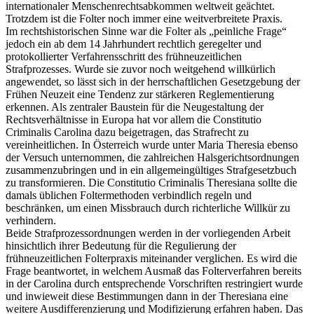
internationaler Menschenrechtsabkommen weltweit geächtet.
Trotzdem ist die Folter noch immer eine weitverbreitete Praxis.
Im rechtshistorischen Sinne war die Folter als „peinliche Frage“
jedoch ein ab dem 14 Jahrhundert rechtlich geregelter und
protokollierter Verfahrensschritt des frühneuzeitlichen
Strafprozesses. Wurde sie zuvor noch weitgehend willkürlich
angewendet, so lässt sich in der herrschaftlichen Gesetzgebung der
Frühen Neuzeit eine Tendenz zur stärkeren Reglementierung
erkennen. Als zentraler Baustein für die Neugestaltung der
Rechtsverhältnisse in Europa hat vor allem die Constitutio
Criminalis Carolina dazu beigetragen, das Strafrecht zu
vereinheitlichen. In Österreich wurde unter Maria Theresia ebenso
der Versuch unternommen, die zahlreichen Halsgerichtsordnungen
zusammenzubringen und in ein allgemeingültiges Strafgesetzbuch
zu transformieren. Die Constitutio Criminalis Theresiana sollte die
damals üblichen Foltermethoden verbindlich regeln und
beschränken, um einen Missbrauch durch richterliche Willkür zu
verhindern.
Beide Strafprozessordnungen werden in der vorliegenden Arbeit
hinsichtlich ihrer Bedeutung für die Regulierung der
frühneuzeitlichen Folterpraxis miteinander verglichen. Es wird die
Frage beantwortet, in welchem Ausmaß das Folterverfahren bereits
in der Carolina durch entsprechende Vorschriften restringiert wurde
und inwieweit diese Bestimmungen dann in der Theresiana eine
weitere Ausdifferenzierung und Modifizierung erfahren haben. Das