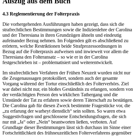
Auszug aus dem Buch
4.3 Reglementierung der Folterpraxis
Die vorhergehenden Ausführungen haben gezeigt, dass sich die
strafrechtlichen Bestimmungen sowie die Indizienlehre der Carolina
und der Theresiana in ihren Grundzügen ähneln und eindeutig
aufeinander Bezug nehmen. Im Folgenden gilt es abschließend zu
erörtern, welche Restriktionen beide Strafprozessordnungen in
Bezug auf die Folterpraxis aufweisen und inwieweit vor allem die
Theresiana den Folteransatz – so wie er in der Carolina
festgeschrieben ist – problematisiert und weiterentwickelt.
Im strafrechtlichen Verfahren der Frühen Neuzeit wurden nicht nur
die Zeugenaussagen protokolliert, sondern auch der gesamte
Vorgang während der Tortur einschließlich des Folterverhörs. Ziel
war dabei nicht nur, ein bloßes Geständnis zu erlangen, sondern von
der verdächtigten Person den wirklichen Tathergang und die
Umstände der Tat zu erfahren sowie deren Täterschaft zu bestätigen.
Die Carolina gab für diesen Zweck bestimmte Fragestücke vor, die
„zu erfarung der warheyt dienstlich“ sein sollten. So waren etwa
Suggestivfragen und geschlossene Entscheidungsfragen, die sich
nur mit „Ja“ oder „Nein“ beantworten ließen, verboten. Auf
Grundlage dieser Bestimmungen lässt sich durchaus im Sinne einer
Fortschrittlichkeit des frühneuzeitlichen Folterverfahrens gegenüber