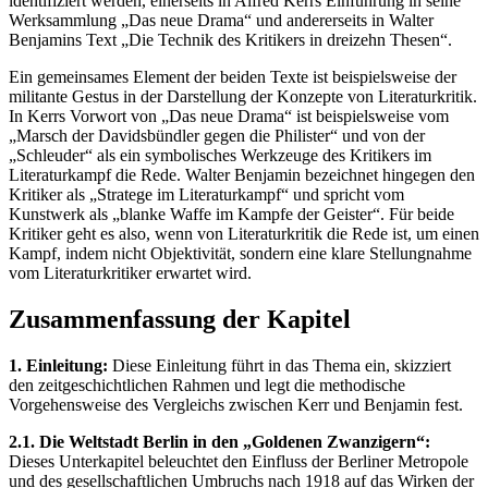
identifiziert werden, einerseits in Alfred Kerrs Einführung in seine
Werksammlung „Das neue Drama“ und andererseits in Walter
Benjamins Text „Die Technik des Kritikers in dreizehn Thesen“.
Ein gemeinsames Element der beiden Texte ist beispielsweise der
militante Gestus in der Darstellung der Konzepte von Literaturkritik.
In Kerrs Vorwort von „Das neue Drama“ ist beispielsweise vom
„Marsch der Davidsbündler gegen die Philister“ und von der
„Schleuder“ als ein symbolisches Werkzeuge des Kritikers im
Literaturkampf die Rede. Walter Benjamin bezeichnet hingegen den
Kritiker als „Stratege im Literaturkampf“ und spricht vom
Kunstwerk als „blanke Waffe im Kampfe der Geister“. Für beide
Kritiker geht es also, wenn von Literaturkritik die Rede ist, um einen
Kampf, indem nicht Objektivität, sondern eine klare Stellungnahme
vom Literaturkritiker erwartet wird.
Zusammenfassung der Kapitel
1. Einleitung:
Diese Einleitung führt in das Thema ein, skizziert
den zeitgeschichtlichen Rahmen und legt die methodische
Vorgehensweise des Vergleichs zwischen Kerr und Benjamin fest.
2.1. Die Weltstadt Berlin in den „Goldenen Zwanzigern“:
Dieses Unterkapitel beleuchtet den Einfluss der Berliner Metropole
und des gesellschaftlichen Umbruchs nach 1918 auf das Wirken der