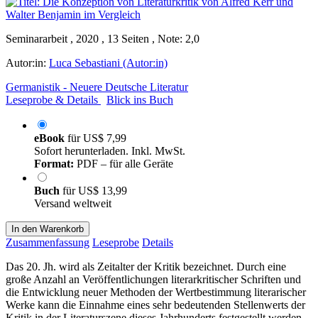
Seminararbeit , 2020 , 13 Seiten , Note: 2,0
Autor:in:
Luca Sebastiani (Autor:in)
Germanistik - Neuere Deutsche Literatur
Leseprobe & Details
Blick ins Buch
eBook
für
US$ 7,99
Sofort herunterladen. Inkl. MwSt.
Format:
PDF – für alle Geräte
Buch
für
US$ 13,99
Versand weltweit
In den Warenkorb
Zusammenfassung
Leseprobe
Details
Das 20. Jh. wird als Zeitalter der Kritik bezeichnet. Durch eine
große Anzahl an Veröffentlichungen literarkritischer Schriften und
die Entwicklung neuer Methoden der Wertbestimmung literarischer
Werke kann die Einnahme eines sehr bedeutenden Stellenwerts der
Kritik in der Literaturszene dieses Jahrhunderts festgestellt werden.