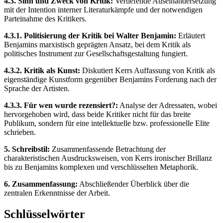
4.3. Sinn und Zweck von Kritik:
Vertiefende Auseinandersetzung
mit der Intention interner Literaturkämpfe und der notwendigen
Parteinahme des Kritikers.
4.3.1. Politisierung der Kritik bei Walter Benjamin:
Erläutert
Benjamins marxistisch geprägten Ansatz, bei dem Kritik als
politisches Instrument zur Gesellschaftsgestaltung fungiert.
4.3.2. Kritik als Kunst:
Diskutiert Kerrs Auffassung von Kritik als
eigenständige Kunstform gegenüber Benjamins Forderung nach der
Sprache der Artisten.
4.3.3. Für wen wurde rezensiert?:
Analyse der Adressaten, wobei
hervorgehoben wird, dass beide Kritiker nicht für das breite
Publikum, sondern für eine intellektuelle bzw. professionelle Elite
schrieben.
5. Schreibstil:
Zusammenfassende Betrachtung der
charakteristischen Ausdrucksweisen, von Kerrs ironischer Brillanz
bis zu Benjamins komplexen und verschlüsselten Metaphorik.
6. Zusammenfassung:
Abschließender Überblick über die
zentralen Erkenntnisse der Arbeit.
Schlüsselwörter