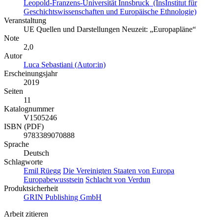
Leopold-Franzens-Universität Innsbruck (InsInstitut für
Geschichtswissenschaften und Europäische Ethnologie)
Veranstaltung
UE Quellen und Darstellungen Neuzeit: „Europapläne“
Note
2,0
Autor
Luca Sebastiani (Autor:in)
Erscheinungsjahr
2019
Seiten
11
Katalognummer
V1505246
ISBN (PDF)
9783389070888
Sprache
Deutsch
Schlagworte
Emil Rüegg
Die Vereinigten Staaten von Europa
Europabewusstsein
Schlacht von Verdun
Produktsicherheit
GRIN Publishing GmbH
Arbeit zitieren