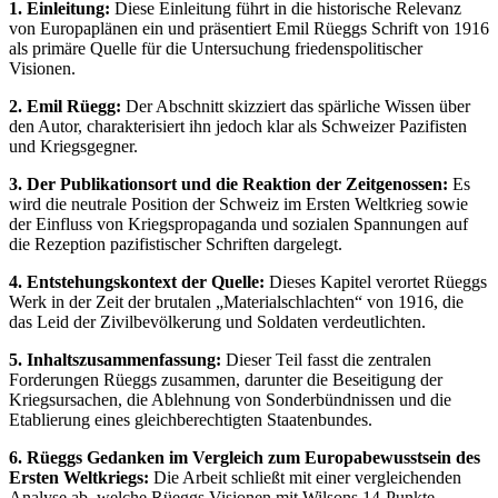
1. Einleitung:
Diese Einleitung führt in die historische Relevanz
von Europaplänen ein und präsentiert Emil Rüeggs Schrift von 1916
als primäre Quelle für die Untersuchung friedenspolitischer
Visionen.
2. Emil Rüegg:
Der Abschnitt skizziert das spärliche Wissen über
den Autor, charakterisiert ihn jedoch klar als Schweizer Pazifisten
und Kriegsgegner.
3. Der Publikationsort und die Reaktion der Zeitgenossen:
Es
wird die neutrale Position der Schweiz im Ersten Weltkrieg sowie
der Einfluss von Kriegspropaganda und sozialen Spannungen auf
die Rezeption pazifistischer Schriften dargelegt.
4. Entstehungskontext der Quelle:
Dieses Kapitel verortet Rüeggs
Werk in der Zeit der brutalen „Materialschlachten“ von 1916, die
das Leid der Zivilbevölkerung und Soldaten verdeutlichten.
5. Inhaltszusammenfassung:
Dieser Teil fasst die zentralen
Forderungen Rüeggs zusammen, darunter die Beseitigung der
Kriegsursachen, die Ablehnung von Sonderbündnissen und die
Etablierung eines gleichberechtigten Staatenbundes.
6. Rüeggs Gedanken im Vergleich zum Europabewusstsein des
Ersten Weltkriegs:
Die Arbeit schließt mit einer vergleichenden
Analyse ab, welche Rüeggs Visionen mit Wilsons 14-Punkte-