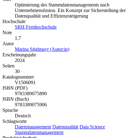
Optimierung des Stammdatenmanagements nach
Unternehmensfusion. Ein Konzept zur Sicherstellung der
Datenqualität und Effizienzsteigerung
Hochschule
SRH Fernhochschule
Note
1,7
Autor
Marina Stiglmayr (Autor:in)
Erscheinungsjahr
2024
Seiten
30
Katalognummer
V1506091
ISBN (PDF)
9783389075890
ISBN (Buch)
9783389075906
Sprache
Deutsch
Schlagworte
Datenmanagement
Datenqualität
Data Science
Stammdatenmanagement
Produktsicherheit