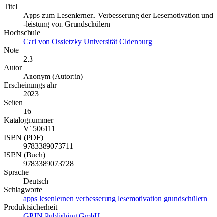
Titel
Apps zum Lesenlernen. Verbesserung der Lesemotivation und
-leistung von Grundschülern
Hochschule
Carl von Ossietzky Universität Oldenburg
Note
2,3
Autor
Anonym (Autor:in)
Erscheinungsjahr
2023
Seiten
16
Katalognummer
V1506111
ISBN (PDF)
9783389073711
ISBN (Buch)
9783389073728
Sprache
Deutsch
Schlagworte
apps
lesenlernen
verbesserung
lesemotivation
grundschülern
Produktsicherheit
GRIN Publishing GmbH