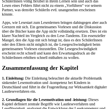
SchülerInnen völlig flexibel in ihrem Lernen sein und auch das
Lesen eines Fehlers führt nicht zu einem „Vorführen“ vor seinem
Partner, was dem/der SchülerIn evtl. unangenehm erscheinen
könnte.
Apps, wie Lesestart zum Lesenlernen bringen dahingegen aber auch
Grenzen mit sich. Ein gemeinsames Vorlesen und die Diskussion
über die Bücher kann die App nicht vollständig ersetzen. Dies ist ein
klarer Nachteil im Vergleich zu den Lese-Tandems. Ein essenzieller
Mangel, den die App mit sich bringt ist, dass es den SchülerInnen
oder den Eltern nicht möglich ist, die Lesegeschwindigkeit beim
gemeinsamen Vorlesen einzustellen. Die Lesegeschwindigkeit
erscheint recht schnell und kann den Erwartungsdruck an die
SchülerInnen erhöhen schnell mithalten zu wollen.
Zusammenfassung der Kapitel
1. Einleitung:
Die Einleitung beleuchtet die aktuelle Problematik
sinkender Lesemotivation und -kompetenz bei Kindern in
Deutschland und führt in die Fragestellung zur Wirksamkeit digitaler
Lautleseverfahren ein.
2. Grundlagen für die Lesemotivation und -leistung:
Dieses
Kapitel definiert zentrale Begriffe wie Lautleseverfahren und
Leseflüssigkeit, analysiert die Entwicklung der Lesekompetenz und