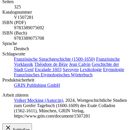
Seiten
325
Katalognummer
V1507281
ISBN (PDF)
9783389075692
ISBN (Buch)
9783389075708
Sprache
Deutsch
Schlagworte
Französische Sprachgeschichte (1500-1650)
Französische
Vorklassik
Théodore de Bèze
Jean Calvin
Geschichte der
Stadt Genf
Escalade 1603
Savoyen
Lexikologie
Etymologie
Französisches Etymologisches Wörterbuch
Produktsicherheit
GRIN Publishing GmbH
Arbeit zitieren
Volker Mecking (Autor:in)
, 2024, Wortgeschichtliche Studien
zum Genfer Tagebuch (1600-1609) des Esaïe Colladon
(1562-1611), München, GRIN Verlag,
https://www.grin.com/document/1507281
Schließen