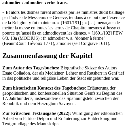
admodier / admodier verbe trans.
« Et alors les dismes furent amodiez par les ministres dudit bailliage
par l’advis de Messieurs de Geneve, tendans à ce but que l’exercice
de la Religion y fut maintenu. » [1601/191] ; « […] menaçans de
mettre la messe en toutes les terres de Chapitre mesmes à Jussy et
pource qu’aussi ils en admodioyent les dismes. » [1601/192] FEW
6/3, 13a (MŎDIUS) : fr. admodier v. a. ‘donner à ferme’
(BeaumCout-Trévoux 1771), amodier (seit Cotgrave 1611).
Zusammenfassung der Kapitel
Zum Autor des Tagesbuches:
Biografische Skizze des Autors
Esaïe Colladon, der als Mediziner, Lehrer und Ratsherr in Genf tief
in das politische und religiöse Leben der Stadt eingebunden war.
Zum historischen Kontext des Tagebuches:
Erläuterung der
geopolitischen und konfessionellen Situation Genfs zu Beginn des
17. Jahrhunderts, insbesondere das Spannungsfeld zwischen der
Republik und dem Herzogtum Savoyen.
Zur kritischen Textausgabe (2022):
Würdigung der editorischen
Arbeit von Patrice Delpin und Erläuterung zur Entdeckung und
Textgrundlage des Manuskripts.