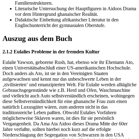
Familienstrukturen.
Literarische Untersuchung der Hauptfiguren in Aidoos Drama
vor dem Hintergrund ghanaischer Realität.
Didaktische Einbettung afrikanischer Literatur in den
Englischunterricht der gymnasialen Oberstufe.
Auszug aus dem Buch
2.1.2 Eulalies Probleme in der fremden Kultur
Eulalie Yawson, geborene Rush, hat, ebenso wie ihr Ehemann Ato,
einen Universitätsabschluß einer US-amerikanischen Hochschule.
Doch anders als Ato, ist sie in den Vereinigten Staaten
aufgewachsen und kennt nur das unbeschwerte Leben in der
‚zivilisierten‘ und emanzipierten Welt. Für Eulalie werden alltägliche
Gebrauchsgegenstände wie z.B. Herd und Ofen, Waschmaschine
und vielleicht auch Auto selbstverständlich erscheinen, wohingegen
diese Selbstverständlichkeit für eine ghanaische Frau zum einen
natürlich Luxusgüter wären, zum anderen nicht in das
traditionsreiche Leben paßten. Obwohl Eulalies Vorfahren
möglicherweise Sklaven waren, ist dies für sie persönlich
Vergangenheit. Da Ama Ata Aidoo dieses Drama Mitte der 60er
Jahre verfaßte, sollten hierbei noch kurz auf die erfolgte
Niederschlagung der Segregation von Schwarzen in den USA