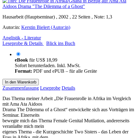
Hausarbeit (Hauptseminar) , 2002 , 22 Seiten , Note: 1,3
Autor:in:
Kerstin Bielert (Autor:in)
Anglistik - Literatur
Leseprobe & Details
Blick ins Buch
eBook
für
US$ 18,99
Sofort herunterladen. Inkl. MwSt.
Format:
PDF und ePUB – für alle Geräte
In den Warenkorb
Zusammenfassung
Leseprobe
Details
Das Thema meiner Arbeit „Die Frauenrolle in Afrika im Vergleich
mit Ama Ata Aidoos
Drama The Dilemma of a Ghost“ entwickelte sich aus Vorträgen im
Seminar. Einerseits
bewegte mich das Thema Female Genital Mutilation, andererseits
veranlaßte mich mein
eigenes Thema - die Kurzgeschichte Two Sisters - das Leben der
Frau in Afrika, mit dem