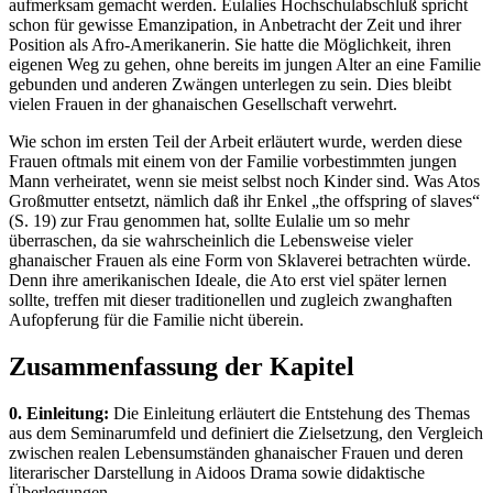
aufmerksam gemacht werden. Eulalies Hochschulabschluß spricht
schon für gewisse Emanzipation, in Anbetracht der Zeit und ihrer
Position als Afro-Amerikanerin. Sie hatte die Möglichkeit, ihren
eigenen Weg zu gehen, ohne bereits im jungen Alter an eine Familie
gebunden und anderen Zwängen unterlegen zu sein. Dies bleibt
vielen Frauen in der ghanaischen Gesellschaft verwehrt.
Wie schon im ersten Teil der Arbeit erläutert wurde, werden diese
Frauen oftmals mit einem von der Familie vorbestimmten jungen
Mann verheiratet, wenn sie meist selbst noch Kinder sind. Was Atos
Großmutter entsetzt, nämlich daß ihr Enkel „the offspring of slaves“
(S. 19) zur Frau genommen hat, sollte Eulalie um so mehr
überraschen, da sie wahrscheinlich die Lebensweise vieler
ghanaischer Frauen als eine Form von Sklaverei betrachten würde.
Denn ihre amerikanischen Ideale, die Ato erst viel später lernen
sollte, treffen mit dieser traditionellen und zugleich zwanghaften
Aufopferung für die Familie nicht überein.
Zusammenfassung der Kapitel
0. Einleitung:
Die Einleitung erläutert die Entstehung des Themas
aus dem Seminarumfeld und definiert die Zielsetzung, den Vergleich
zwischen realen Lebensumständen ghanaischer Frauen und deren
literarischer Darstellung in Aidoos Drama sowie didaktische
Überlegungen.