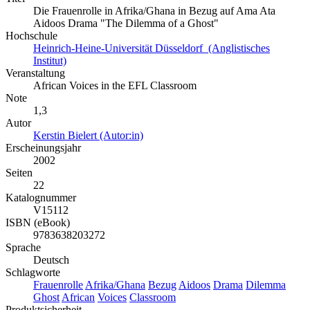
Die Frauenrolle in Afrika/Ghana in Bezug auf Ama Ata
Aidoos Drama "The Dilemma of a Ghost"
Hochschule
Heinrich-Heine-Universität Düsseldorf (Anglistisches
Institut)
Veranstaltung
African Voices in the EFL Classroom
Note
1,3
Autor
Kerstin Bielert (Autor:in)
Erscheinungsjahr
2002
Seiten
22
Katalognummer
V15112
ISBN (eBook)
9783638203272
Sprache
Deutsch
Schlagworte
Frauenrolle
Afrika/Ghana
Bezug
Aidoos
Drama
Dilemma
Ghost
African
Voices
Classroom
Produktsicherheit