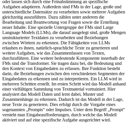
oder lassen sich durch eine Feinabstimmung an spezifische
Aufgaben adaptieren. Außerdem sind FMs in der Lage, große und
unterschiedliche Datensätze zu verarbeiten sowie mehrere Aufgaben
gleichzeitig auszuführen. Dazu zählen unter anderem die
Bearbeitung und Beantwortung von Fragen sowie die Erstellung
neuer Inhalte. Eine spezielle Untergruppe der FMs sind Large
Language Models (LLMs), die darauf ausgelegt sind, große Mengen
unstrukturierter Textdaten zu verarbeiten und Beziehungen
zwischen Wörtern zu erkennen. Die Fähigkeiten von LLMs
erlauben es ihnen, natürlich-sprachliche Texte zu generieren und
weitere Aufgaben, wie das Zusammenfassen von Texten,
durchzuführen. Eine weitere bedeutende Komponente innerhalb der
FMs sind die Transformer. Sie tragen dazu bei, die Bedeutung und
den Kontext von Eingabedaten zu erfassen. Ihre Funktion besteht
darin, die Beziehungen zwischen den verschiedenen Segmenten der
Eingabedaten zu erkennen und zu interpretieren. Ein LLM wird in
mehreren Schritten erstellt. Im ersten Schritt wird das Modell anhand
einer vielfältigen Sammlung von Textmaterial vortrainiert. Hier
analysiert das Modell Daten und lernt dabei, Muster und
Zusammenhänge zu erkennen. Dadurch ist das Modell in der Lage,
neue Texte zu generieren. Dies erfolgt durch die Vorgabe eines
sogenannten „Prompts“ oder Impulses. Unter dem Begriff „Prompt“
versteht man Eingabeaufforderungen, durch welche das Modell
aktiviert und auf eine spezifische Aufgabe ausgerichtet wird.