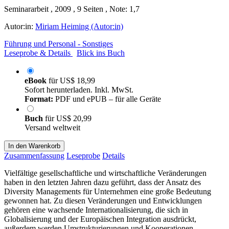
Seminararbeit , 2009 , 9 Seiten , Note: 1,7
Autor:in:
Miriam Heiming (Autor:in)
Führung und Personal - Sonstiges
Leseprobe & Details
Blick ins Buch
eBook
für
US$ 18,99
Sofort herunterladen. Inkl. MwSt.
Format:
PDF und ePUB – für alle Geräte
Buch
für
US$ 20,99
Versand weltweit
In den Warenkorb
Zusammenfassung
Leseprobe
Details
Vielfältige gesellschaftliche und wirtschaftliche Veränderungen
haben in den letzten Jahren dazu geführt, dass der Ansatz des
Diversity Managements für Unternehmen eine große Bedeutung
gewonnen hat. Zu diesen Veränderungen und Entwicklungen
gehören eine wachsende Internationalisierung, die sich in
Globalisierung und der Europäischen Integration ausdrückt,
außerdem werden Umstrukturierungen und Kooperationen