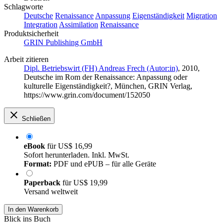
Schlagworte
Deutsche
Renaissance
Anpassung
Eigenständigkeit
Migration
Integration
Assimilation
Renaissance
Produktsicherheit
GRIN Publishing GmbH
Arbeit zitieren
Dipl. Betriebswirt (FH) Andreas Frech (Autor:in)
, 2010,
Deutsche im Rom der Renaissance: Anpassung oder
kulturelle Eigenständigkeit?, München, GRIN Verlag,
https://www.grin.com/document/152050
Schließen
eBook
für
US$ 16,99
Sofort herunterladen. Inkl. MwSt.
Format:
PDF und ePUB – für alle Geräte
Paperback
für
US$ 19,99
Versand weltweit
In den Warenkorb
Blick ins Buch