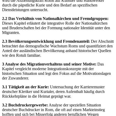
wird die Anziehungskraft Roms auf Künstler und Handwerker
durch die päpstliche Kurie und den Bedarf an spezifischen
Dienstleistungen untersucht.
2.2 Das Verhältnis von Nationalkirchen und Fremdgruppen:
Dieses Kapitel erläutert die integrative Rolle der Nationalkirchen
und Bruderschaften bei der Formung nationaler Identität unter den
Migranten.
2.3 Bevölkerungsentwicklung und Fremdenanteil:
Der Abschnitt
betrachtet das demografische Wachstum Roms und quantifiziert den
Anteil der ausländischen Bevölkerung anhand historischer Quellen
wie den Rotuli familiae.
3 Analyse des Migrationverhaltens und seiner Motive:
Das
Kapitel vergleicht moderne Integrationskonzepte mit der
historischen Situation und legt den Fokus auf die Motivationslagen
der Zuwanderer.
3.1 Tätigkeit an der Kurie:
Untersuchung der Karrieremuster
deutscher Kleriker und Kurialer, deren Aufenthalt häufig durch
Rückkehrpläne in die Heimat geprägt war.
3.2 Buchdruckergewerbe:
Analyse der speziellen Situation
deutscher Buchdrucker in Rom, die oft auf einen Markteinstieg
hofften und sich bei Misserfolg anderen beruflichen Wegen