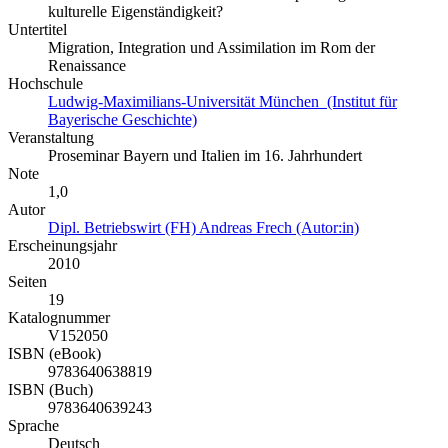
kulturelle Eigenständigkeit?
Untertitel
Migration, Integration und Assimilation im Rom der
Renaissance
Hochschule
Ludwig-Maximilians-Universität München (Institut für
Bayerische Geschichte)
Veranstaltung
Proseminar Bayern und Italien im 16. Jahrhundert
Note
1,0
Autor
Dipl. Betriebswirt (FH) Andreas Frech (Autor:in)
Erscheinungsjahr
2010
Seiten
19
Katalognummer
V152050
ISBN (eBook)
9783640638819
ISBN (Buch)
9783640639243
Sprache
Deutsch