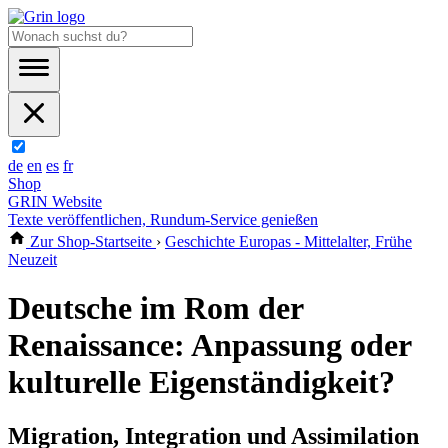
de
en
es
fr
Shop
GRIN Website
Texte veröffentlichen, Rundum-Service genießen
Zur Shop-Startseite
›
Geschichte Europas - Mittelalter, Frühe
Neuzeit
Deutsche im Rom der
Renaissance: Anpassung oder
kulturelle Eigenständigkeit?
Migration, Integration und Assimilation