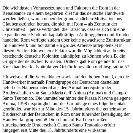
Die wichtigsten Voraussetzungen und Faktoren die Rom in der
Renaissance zu einem begehrten Ziel für das deutsche Handwerk
werden ließen, waren neben der grundsätzlichen Motivation aus
Glaubensgründen heraus, die sich mit Rom – als Zentrum der
Christenheit – per se verbindet, die Tatsache, dass es sich um eine
expandierende Stadt mit kapitalkräftigen Auftraggebern und Kunden
handelte. Rom verfügte zudem über keine gewachsene Zunftstruktur
im Handwerk und bot damit ein großes Arbeitskräftepotenzial in
diesem Sektor. Ein weiterer Faktor war die Möglichkeit an bereits
bestehende deutsche Kolonien anknüpfen zu können wie z.B. die
Gruppe der deutschen Kurialen. Drittens galt Rom gerade für das
Kunsthandwerk als attraktiver Ort für Innovation und Inspiration.57
Hinweise auf die Verweildauer sowie auf den hohen Anteil, den die
Handwerker innerhalb Fremdgruppe der Deutschen darstellten,
liefert das Namensmaterial aus den Aufnahmeregistern der
Bruderschaften von Santa Maria dell’ Anima (Anima) und Campo
Santo Teutonico. Die unmittelbar hinter der Piazza Navona gelegene
Anima, 1398 ursprünglich auf der Grundlage eines Pilgerhospitals
gegründet, war bis zur Mitte des 15. Jahrhunderts die gemeinsame
Bruderschaft der Deutschen in Rom unter führender Beteiligung der
Handwerkergruppen.58 Die schon auf Karl den Großen
zurückgehende Bruderschaft Campo Santo Teutonico erfuhr
hingegen erst Mitte des 15. Jahrhunderts eine wirksame