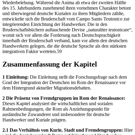
Wiederbelebung. Während die Anima ab etwa der zweiten Hälfte
des 15. Jahrhunderts zunehmend ihren vornehmen Charakter betont
und überwiegend deutsche Kurialen zu ihren Mitgliedern zählte,
entwickelte sich die Bruderschaft vom Campo Santo Teutonico zur
integrierenden Einrichtung der Handwerker. Die in den
Bruderschaftsbüchern auftauchende Devise „naturaliter teutonicare“,
womit sich vor allem die Forderung nach Deutschsprachigkeit
innerhalb der Bruderschaft verband, kam vor allem den deutschen
Handwerkern gelegen, die die deutsche Sprache als den stärksten
integrativen Faktor werteten.59
Zusammenfassung der Kapitel
1 Einleitung:
Die Einleitung stellt die Forschungsfrage nach dem
Grad der Integration der Deutschen im Rom der Renaissance vor
dem Hintergrund aktueller Migrationsdebatten.
2 Die Präsenz von Fremdgruppen im Rom der Renaissance:
Dieses Kapitel analysiert die wirtschaftlichen und sozialen
Rahmenbedingungen, die Rom als Anziehungspunkt für
ausländische Zuwanderer und insbesondere für deutsche
Handwerker und Kuriale prägten.
2.1 Das Verhältnis von Kurie, Stadt und Fremdengruppen:
Hier