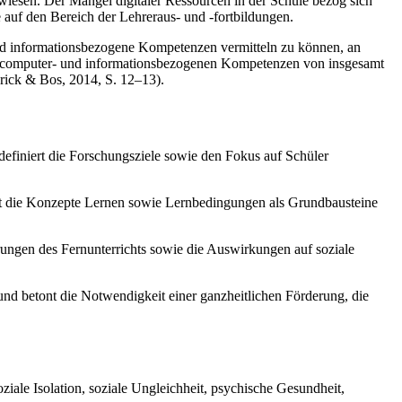
wiesen. Der Mangel digitaler Ressourcen in der Schule bezog sich
 auf den Bereich der Lehreraus- und -fortbildungen.
und informationsbezogene Kompetenzen vermitteln zu können, an
die computer- und informationsbezogenen Kompetenzen von insgesamt
erick & Bos, 2014, S. 12–13).
efiniert die Forschungsziele sowie den Fokus auf Schüler
t die Konzepte Lernen sowie Lernbedingungen als Grundbausteine
ungen des Fernunterrichts sowie die Auswirkungen auf soziale
nd betont die Notwendigkeit einer ganzheitlichen Förderung, die
ale Isolation, soziale Ungleichheit, psychische Gesundheit,