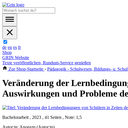
de
en
es
fr
Shop
GRIN Website
Texte veröffentlichen, Rundum-Service genießen
Zur Shop-Startseite
›
Pädagogik - Schulwesen, Bildungs- u. Schulp
Veränderung der Lernbedingung
Auswirkungen und Probleme der
Bachelorarbeit , 2023 , 41 Seiten , Note: 1,5
Autor:in:
Anonym (Autor:in)