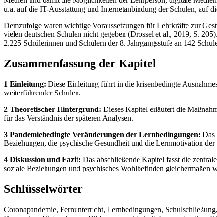
Medien und damit die Möglichkeiten der Lehrperson, digitale Medien 
u.a. auf die IT-Ausstattung und Internetanbindung der Schulen, auf 
Demzufolge waren wichtige Voraussetzungen für Lehrkräfte zur Gest
vielen deutschen Schulen nicht gegeben (Drossel et al., 2019, S. 2
2.225 Schülerinnen und Schülern der 8. Jahrgangsstufe an 142 Schule
Zusammenfassung der Kapitel
1 Einleitung:
Diese Einleitung führt in die krisenbedingte Ausnahme
weiterführender Schulen.
2 Theoretischer Hintergrund:
Dieses Kapitel erläutert die Maßna
für das Verständnis der späteren Analysen.
3 Pandemiebedingte Veränderungen der Lernbedingungen:
Das H
Beziehungen, die psychische Gesundheit und die Lernmotivation der 
4 Diskussion und Fazit:
Das abschließende Kapitel fasst die zentra
soziale Beziehungen und psychisches Wohlbefinden gleichermaßen wie
Schlüsselwörter
Coronapandemie, Fernunterricht, Lernbedingungen, Schulschließung, d