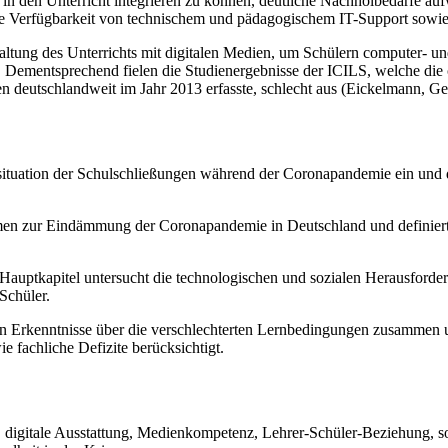
in den Unterricht integrieren zu können, deutliche Nachholbedarfe auf
die Verfügbarkeit von technischem und pädagogischem IT-Support sowie
altung des Unterrichts mit digitalen Medien, um Schülern computer- 
05). Dementsprechend fielen die Studienergebnisse der ICILS, welche 
n deutschlandweit im Jahr 2013 erfasste, schlecht aus (Eickelmann, G
situation der Schulschließungen während der Coronapandemie ein und d
hmen zur Eindämmung der Coronapandemie in Deutschland und definier
auptkapitel untersucht die technologischen und sozialen Herausforder
Schüler.
len Erkenntnisse über die verschlechterten Lernbedingungen zusammen u
 fachliche Defizite berücksichtigt.
igitale Ausstattung, Medienkompetenz, Lehrer-Schüler-Beziehung, sozi