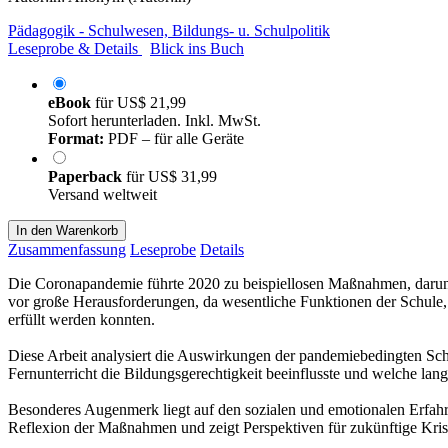
Pädagogik - Schulwesen, Bildungs- u. Schulpolitik
Leseprobe & Details
Blick ins Buch
eBook
für
US$ 21,99
Sofort herunterladen. Inkl. MwSt.
Format:
PDF – für alle Geräte
Paperback
für
US$ 31,99
Versand weltweit
In den Warenkorb
Zusammenfassung
Leseprobe
Details
Die Coronapandemie führte 2020 zu beispiellosen Maßnahmen, darunte
vor große Herausforderungen, da wesentliche Funktionen der Schule, 
erfüllt werden konnten.
Diese Arbeit analysiert die Auswirkungen der pandemiebedingten Schu
Fernunterricht die Bildungsgerechtigkeit beeinflusste und welche la
Besonderes Augenmerk liegt auf den sozialen und emotionalen Erfahrun
Reflexion der Maßnahmen und zeigt Perspektiven für zukünftige Krise