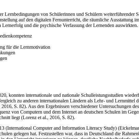
 der Lernbedingungen von Schülerinnen und Schülern weiterführender 
stellung auf den digitalen Fernunterricht, die räumliche Ausstattung i
n Lernerfolg und die psychische Verfassung der Lernenden auswirkten.
 Medienkompetenz
ng für die Lernmotivation
änkungen
ngen
020, konnten internationale und nationale Schulleistungsstudien wiede
Vergleich zu anderen internationalen Ländern als Lehr- und Lernmittel 
., 2016, S. 82). Aus den Ergebnissen verschiedener Untersuchungen de
requenz von Computern und dem Internet an deutschen Schulen im Gegen
tt liegt (Lorenz et al., 2016, S. 82).
 (International Computer and Information Literacy Study) (Eickelmann
Schulen gelegen hat. Festzustellen war, dass in Deutschland die Rahme