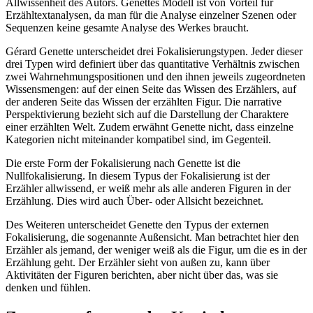
Allwissenheit des Autors. Genettes Modell ist von Vorteil für
Erzähltextanalysen, da man für die Analyse einzelner Szenen oder
Sequenzen keine gesamte Analyse des Werkes braucht.
Gérard Genette unterscheidet drei Fokalisierungstypen. Jeder dieser
drei Typen wird definiert über das quantitative Verhältnis zwischen
zwei Wahrnehmungspositionen und den ihnen jeweils zugeordneten
Wissensmengen: auf der einen Seite das Wissen des Erzählers, auf
der anderen Seite das Wissen der erzählten Figur. Die narrative
Perspektivierung bezieht sich auf die Darstellung der Charaktere
einer erzählten Welt. Zudem erwähnt Genette nicht, dass einzelne
Kategorien nicht miteinander kompatibel sind, im Gegenteil.
Die erste Form der Fokalisierung nach Genette ist die
Nullfokalisierung. In diesem Typus der Fokalisierung ist der
Erzähler allwissend, er weiß mehr als alle anderen Figuren in der
Erzählung. Dies wird auch Über- oder Allsicht bezeichnet.
Des Weiteren unterscheidet Genette den Typus der externen
Fokalisierung, die sogenannte Außensicht. Man betrachtet hier den
Erzähler als jemand, der weniger weiß als die Figur, um die es in der
Erzählung geht. Der Erzähler sieht von außen zu, kann über
Aktivitäten der Figuren berichten, aber nicht über das, was sie
denken und fühlen.