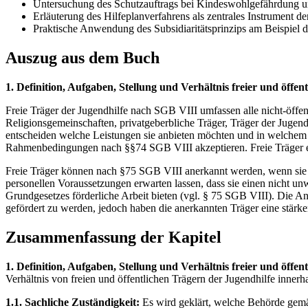
Untersuchung des Schutzauftrags bei Kindeswohlgefährdung u
Erläuterung des Hilfeplanverfahrens als zentrales Instrument de
Praktische Anwendung des Subsidiaritätsprinzips am Beispiel d
Auszug aus dem Buch
1. Definition, Aufgaben, Stellung und Verhältnis freier und öffe
Freie Träger der Jugendhilfe nach SGB VIII umfassen alle nicht-öff
Religionsgemeinschaften, privatgeberbliche Träger, Träger der Jugendso
entscheiden welche Leistungen sie anbieten möchten und in welchem U
Rahmenbedingungen nach §§74 SGB VIII akzeptieren. Freie Träger erb
Freie Träger können nach §75 SGB VIII anerkannt werden, wenn sie ge
personellen Voraussetzungen erwarten lassen, dass sie einen nicht un
Grundgesetzes förderliche Arbeit bieten (vgl. § 75 SGB VIII). Die A
gefördert zu werden, jedoch haben die anerkannten Träger eine stärke
Zusammenfassung der Kapitel
1. Definition, Aufgaben, Stellung und Verhältnis freier und öffe
Verhältnis von freien und öffentlichen Trägern der Jugendhilfe inner
1.1. Sachliche Zuständigkeit:
Es wird geklärt, welche Behörde gemä