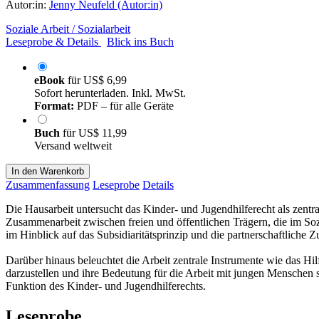
Autor:in:
Jenny Neufeld (Autor:in)
Soziale Arbeit / Sozialarbeit
Leseprobe & Details
Blick ins Buch
eBook
für
US$ 6,99
Sofort herunterladen. Inkl. MwSt.
Format:
PDF – für alle Geräte
Buch
für
US$ 11,99
Versand weltweit
In den Warenkorb
Zusammenfassung
Leseprobe
Details
Die Hausarbeit untersucht das Kinder- und Jugendhilferecht als zent
Zusammenarbeit zwischen freien und öffentlichen Trägern, die im Soz
im Hinblick auf das Subsidiaritätsprinzip und die partnerschaftliche
Darüber hinaus beleuchtet die Arbeit zentrale Instrumente wie das Hi
darzustellen und ihre Bedeutung für die Arbeit mit jungen Menschen 
Funktion des Kinder- und Jugendhilferechts.
Leseprobe