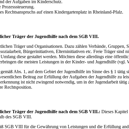
nd der Aufgaben im Kinderschutz.
r Prozesssteuerung.
es Rechtsanspruchs auf einen Kindergartenplatz in Rheinland-Pfalz.
ntlicher Träger der Jugendhilfe nach dem SGB VIII.
entlichen Träger und Organisationen. Dazu zählen Verbände, Gruppen, 
zialarbeit, Bürgerinitiativen, Elterninitiativen etc. Freie Träger sind
mfang diese gestaltet werden. Möchten diese allerdings eine öffentli
ringen die meisten Leistungen in der Kinder- und Jugendhilfe (vgl. W
mäß Abs. 1, auf dem Gebiet der Jugendhilfe im Sinne des § 1 tätig si
wesentlichen Beitrag zur Erfüllung der Aufgaben der Jugendhilfe zu le
nerkennung ist nicht zwingend notwendig, um in der Jugendarbeit tätig
re Rechtsposition.
ntlicher Träger der Jugendhilfe nach dem SGB VIII.:
Dieses Kapitel 
halb des SGB VIII.
ß SGB VIII für die Gewährung von Leistungen und die Erfüllung ander