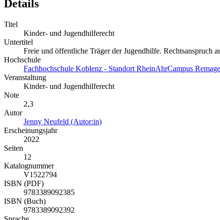
Details
Titel
Kinder- und Jugendhilferecht
Untertitel
Freie und öffentliche Träger der Jugendhilfe. Rechtsanspruch a
Hochschule
Fachhochschule Koblenz - Standort RheinAhrCampus Remag
Veranstaltung
Kinder- und Jugendhilferecht
Note
2,3
Autor
Jenny Neufeld (Autor:in)
Erscheinungsjahr
2022
Seiten
12
Katalognummer
V1522794
ISBN (PDF)
9783389092385
ISBN (Buch)
9783389092392
Sprache