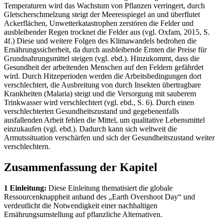
Temperaturen wird das Wachstum von Pflanzen verringert, durch
Gletscherschmelzung steigt der Meeresspiegel an und überflutet
Ackerflächen, Unwetterkatastrophen zerstören die Felder und
ausbleibender Regen trocknet die Felder aus (vgl. Oxfam, 2015, S.
4f.) Diese und weitere Folgen des Klimawandels bedrohen die
Ernährungssicherheit, da durch ausbleibende Ernten die Preise für
Grundnahrungsmittel steigen (vgl. ebd.). Hinzukommt, dass die
Gesundheit der arbeitenden Menschen auf den Feldern gefährdet
wird. Durch Hitzeperioden werden die Arbeitsbedingungen dort
verschlechtert, die Ausbreitung von durch Insekten übertragbare
Krankheiten (Malaria) steigt und die Versorgung mit sauberem
Trinkwasser wird verschlechtert (vgl. ebd., S. 6). Durch einen
verschlechterten Gesundheitszustand und gegebenenfalls
ausfallenden Arbeit fehlen die Mittel, um qualitative Lebensmittel
einzukaufen (vgl. ebd.). Dadurch kann sich weltweit die
Armutssituation verschärfen und sich der Gesundheitszustand weiter
verschlechtern.
Zusammenfassung der Kapitel
1 Einleitung:
Diese Einleitung thematisiert die globale
Ressourcenknappheit anhand des „Earth Overshoot Day“ und
verdeutlicht die Notwendigkeit einer nachhaltigen
Ernährungsumstellung auf pflanzliche Alternativen.