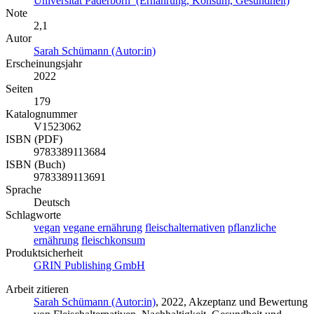
Universität Paderborn (Ernährung, Konsum, Gesundheit)
Note
2,1
Autor
Sarah Schümann (Autor:in)
Erscheinungsjahr
2022
Seiten
179
Katalognummer
V1523062
ISBN (PDF)
9783389113684
ISBN (Buch)
9783389113691
Sprache
Deutsch
Schlagworte
vegan
vegane ernährung
fleischalternativen
pflanzliche
ernährung
fleischkonsum
Produktsicherheit
GRIN Publishing GmbH
Arbeit zitieren
Sarah Schümann (Autor:in)
, 2022, Akzeptanz und Bewertung